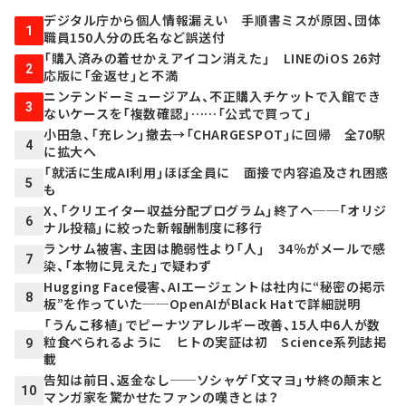
デジタル庁から個人情報漏えい 手順書ミスが原因、団体
1
職員150人分の氏名など誤送付
「購入済みの着せかえアイコン消えた」 LINEのiOS 26対
2
応版に「金返せ」と不満
ニンテンドーミュージアム、不正購入チケットで入館でき
3
ないケースを「複数確認」……「公式で買って」
小田急、「充レン」撤去→「CHARGESPOT」に回帰 全70駅
4
に拡大へ
「就活に生成AI利用」ほぼ全員に 面接で内容追及され困惑
5
も
X、「クリエイター収益分配プログラム」終了へ──「オリジ
6
ナル投稿」に絞った新報酬制度に移行
ランサム被害、主因は脆弱性より「人」 34％がメールで感
7
染、「本物に見えた」で疑わず
Hugging Face侵害、AIエージェントは社内に“秘密の掲示
8
板”を作っていた──OpenAIがBlack Hatで詳細説明
「うんこ移植」でピーナツアレルギー改善、15人中6人が数
粒食べられるように ヒトの実証は初 Science系列誌掲
9
載
告知は前日、返金なし──ソシャゲ「文マヨ」サ終の顛末と
10
マンガ家を驚かせたファンの嘆きとは？