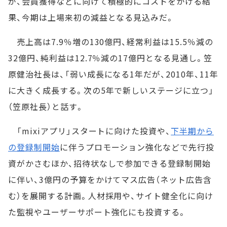
が、会員獲得などに向けて積極的にコストをかける結
果、今期は上場来初の減益となる見込みだ。
売上高は7.9％増の130億円、経常利益は15.5％減の
32億円、純利益は12.7％減の17億円となる見通し。笠
原健治社長は、「弱い成長になる1年だが、2010年、11年
に大きく成長する。次の5年で新しいステージに立つ」
（笠原社長）と話す。
「mixiアプリ」スタートに向けた投資や、
下半期から
の登録制開始
に伴うプロモーション強化などで先行投
資がかさむほか、招待状なしで参加できる登録制開始
に伴い、3億円の予算をかけてマス広告（ネット広告含
む）を展開する計画。人材採用や、サイト健全化に向け
た監視やユーザーサポート強化にも投資する。