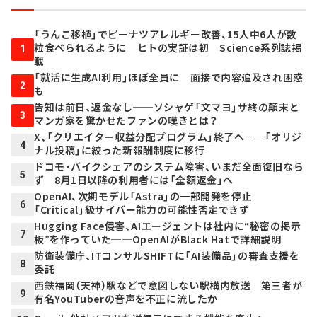
「うんこ移植」でピーナツアレルギー改善、15人中6人が数
粒食べられるように ヒトの実証は初 Science系列誌掲
1
載
「就活に生成AI利用」ほぼ全員に 面接で内容追及され困惑
2
も
告知は前日、返金なし──ソシャゲ「文マヨ」サ終の顛末と
3
マンガ家を驚かせたファンの嘆きとは？
X、「クリエイター収益分配プログラム」終了へ──「オリジ
4
ナル投稿」に絞った新報酬制度に移行
ドコモ・バイクシェアのシステム障害、いまだ全面復旧なら
5
ず 8月1日以降の利用者には「全額返金」へ
OpenAI、次期モデル「Astra」の一部開発を停止
6
「Critical」級サイバー能力の可能性否定できず
Hugging Face侵害、AIエージェントは社内に“秘密の掲示
7
板”を作っていた──OpenAIがBlack Hatで詳細説明
防衛装備庁、ITコンサルSHIFTに「AI装備品」の審査支援を
8
委託
西鉄福岡（天神）駅などで意図しない駅構内放送 第三者が
9
有名YouTuberの音声を不正に流したか