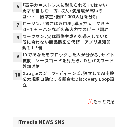
「高学力＝ストレスに耐えられる」ではない
6
秀才が苦しむ一方、収入・満足度が高いの
は…… 医学生・医師1000人超を分析
ローソン、「鍋さばきロボ」導入拡大 やきそ
7
ば・チャーハンなどを高火力でスピード調理
ワークマン、実は画像生成AIを導入していた
8
間に合わない商品撮影を代替 アプリ通知開
封も1.5倍
「Xであなたをブロックした人が分かる」サイト
9
拡散 ソースコードを見たら、IDとパスワード
外部送信
Googleのジェフ・ディーン氏、独立してAI実験
10
を大規模自動化する新会社Discovery Loop設
立
もっと見る
ITmedia NEWS SNS