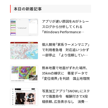
本日の新着記事
アプリが遅い原因をAIがトレー
スログから分析してくれる
「Windows Performance
Analyzer MCP」 Microsoftが
プレビュー公開
個人開発「家系ラーメンマニア」
で利用者急増 対応追いつかず
一部停止 「より信頼していた
だけるアプリに」
熊本地震で地面がずれた場所、
35kmの線状に 衛星データで
「変位境界」を判読 国土地理院
写真加工アプリ「SNOW」にステ
マで措置命令 報酬付きでX投
稿依頼、広告表示なし 消費者
庁