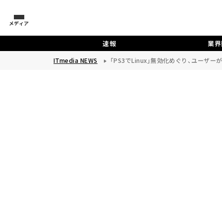
メディア
速報
業界
ITmedia NEWS
「PS3でLinux」無効化めぐり、ユーザ