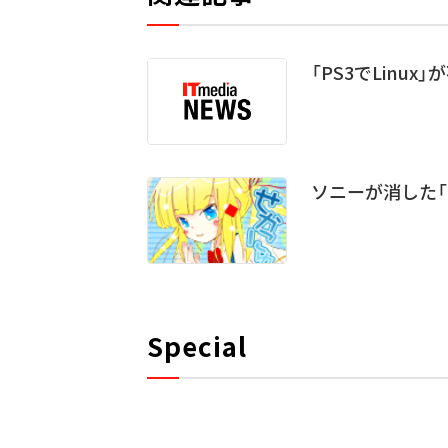
「PS3でLinu
ソニーが消した「P
Special