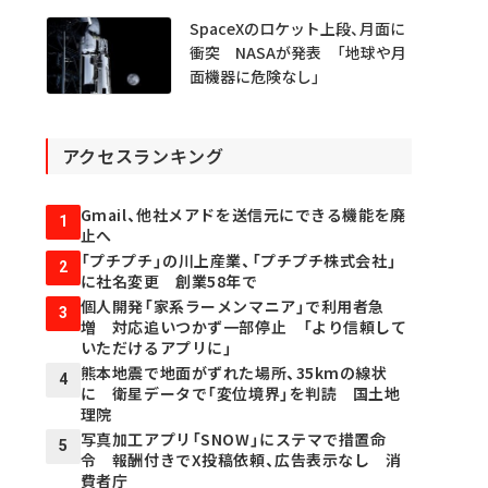
SpaceXのロケット上段、月面に
衝突 NASAが発表 「地球や月
面機器に危険なし」
アクセスランキング
Gmail、他社メアドを送信元にできる機能を廃
1
止へ
「プチプチ」の川上産業、「プチプチ株式会社」
2
に社名変更 創業58年で
個人開発「家系ラーメンマニア」で利用者急
3
増 対応追いつかず一部停止 「より信頼して
いただけるアプリに」
熊本地震で地面がずれた場所、35kmの線状
4
に 衛星データで「変位境界」を判読 国土地
理院
写真加工アプリ「SNOW」にステマで措置命
5
令 報酬付きでX投稿依頼、広告表示なし 消
費者庁