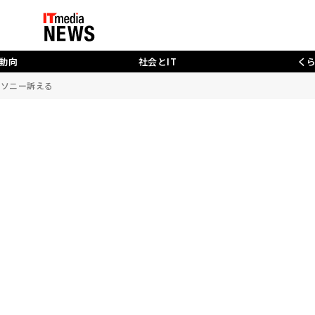
動向
社会とIT
く
ーがソニー訴える