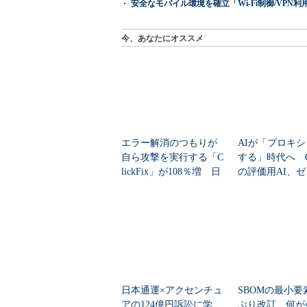
安全なモバイル環境を確立「Wi-Fi制御/VPN利用の強制
今、あなたにオススメ
エラー解消のつもりが
AIが「プロキ
自ら攻撃を実行する「C
する」時代へ Op
lickFix」が108％増 日
の評価用AI、
本の割...
脆弱性を自...
日本通運×アクセンチュ
SBOMの最小要
アの124億円訴訟に学
ぶり改訂 何が