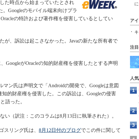
emsを買収した時点から始まっていたとされ
に
訴した。Googleのモバイル端末向けプラ
用が、Oracleの特許および著作権を侵害しているとしてい
アイ
キ
ていたが、訴訟は起こさなかった。Javaの新たな所有者で
注目
、GoogleがOracleの知的財産権を侵害したとする声明
人気
マン氏は声明文で「Androidの開発で、Googleは意図
a関連知的財産権を侵害した。この訴訟は、Googleの侵害
」と語った。
いない（訳注：このコラムは8月13日に執筆された）。
・ゴスリング氏は、
8月12日付のブログ
でこの件に関して