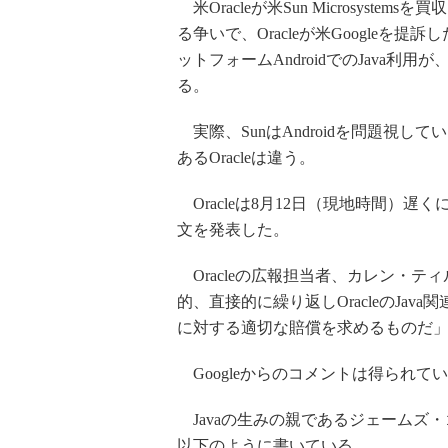
米Oracleが米Sun Microsyst
る争いで、Oracleが米Googleを提
ットフォームAndroidでのJava利
る。
実際、SunはAndroidを問題視し
あるOracleは違う。
Oracleは8月12日（現地時間）遅くに
文を発表した。
Oracleの広報担当者、カレン・ティル
的、直接的に繰り返しOracleのJav
に対する適切な賠償を求めるものだ
Googleからのコメントは得られて
Javaの生みの親であるジェームズ
以下のように書いている。