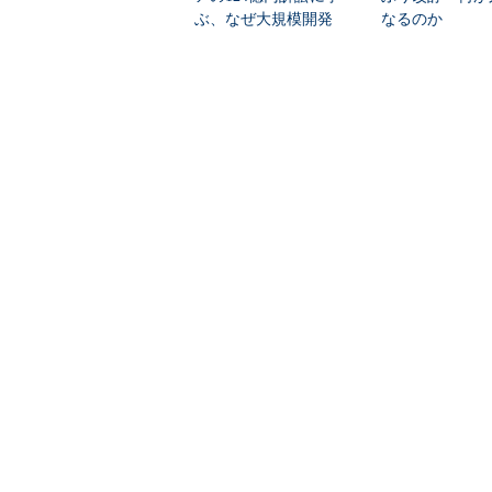
ぶ、なぜ大規模開発
なるのか
は“燃える”のか