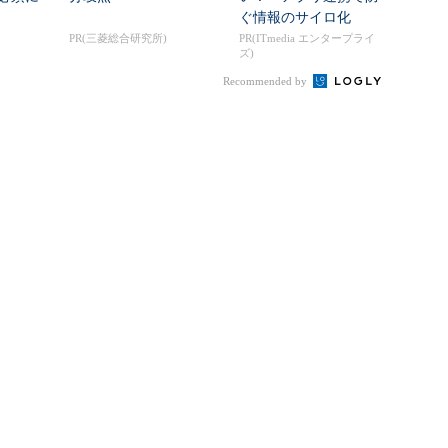
ぐ情報のサイロ化
PR(三菱総合研究所)
PR(ITmedia エンタープライ
ズ)
Recommended by