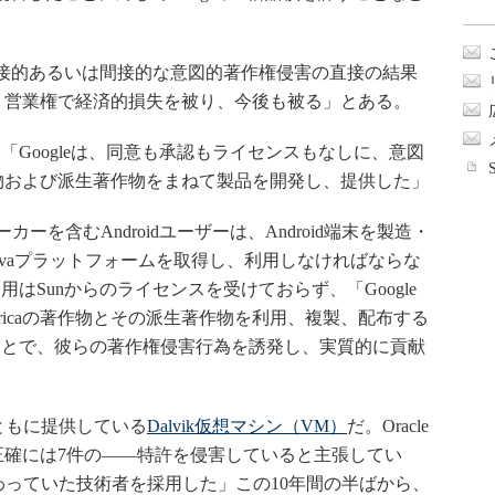
eの直接的あるいは間接的な意図的著作権侵害の直接の結果
業、評判、営業権で経済的損失を被り、今後も被る」とある。
Googleは、同意も承認もライセンスもなしに、意図
aの著作物および派生著作物をまねて製品を開発し、提供した」
カーを含むAndroidユーザーは、Android端末を製造・
avaプラットフォームを取得し、利用しなければならな
はSunからのライセンスを受けておらず、「Google
mericaの著作物とその派生著作物を利用、複製、配布する
ことで、彼らの著作権侵害行為を誘発し、実質的に貢献
dとともに提供している
Dalvik仮想マシン（VM）
だ。Oracle
くの――正確には7件の――特許を侵害していると主張してい
aに携わっていた技術者を採用した」この10年間の半ばから、