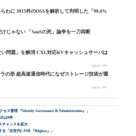
dentity Governance & Administration』」
出は0件
スチャンスを拡大
世代CASB 『Bitglass』」