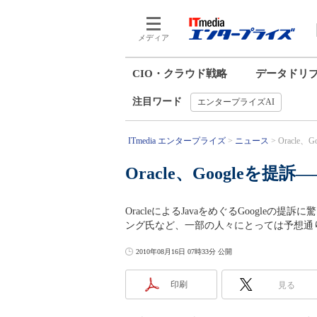
メディア
CIO・クラウド戦略
データドリ
注目ワード
エンタープライズAI
ITmedia エンタープライズ
ニュース
Oracle、
Oracle、Googleを提訴
OracleによるJavaをめぐるGoogle
ング氏など、一部の人々にとっては予想通
2010年08月16日 07時33分 公開
印刷
見る