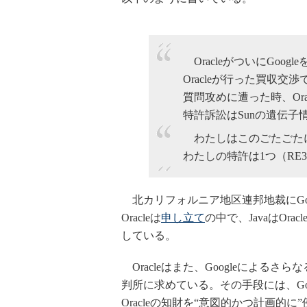
OracleがついにGoo
Oracleが行った買収交渉
質問攻めに遭った時、Or
特許訴訟はSunの遺伝
わたしはこのごたごたに巻
わたしの特許は1つ（RE3
北カリフォルニア地区連邦地裁にGoog
Oracleは
申し立て
の中で、JavaはOr
している。
Oracleはまた、Googleによる
判所に求めている。その手段には、Googl
Oracleの知財を“意図的かつ計画的に