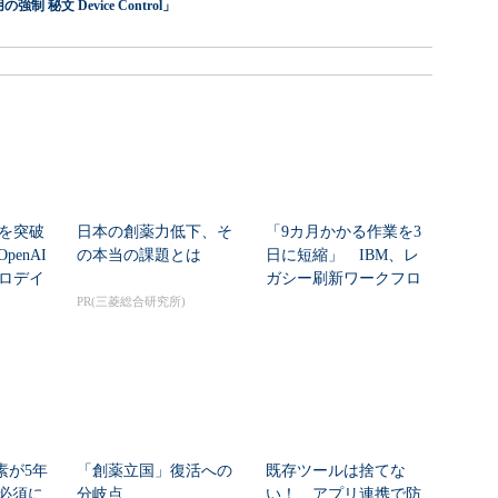
 秘文 Device Control」
シを突破
日本の創薬力低下、そ
「9カ月かかる作業を3
enAI
の本当の課題とは
日に短縮」 IBM、レ
ゼロデイ
ガシー刷新ワークフロ
ーをIBM Bo...
PR(三菱総合研究所)
素が5年
「創薬立国」復活への
既存ツールは捨てな
必須に
分岐点
い！ アプリ連携で防