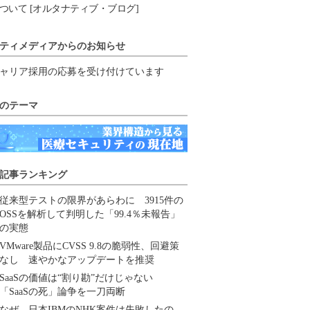
ついて [オルタナティブ・ブログ]
ティメディアからのお知らせ
ャリア採用の応募を受け付けています
のテーマ
記事ランキング
従来型テストの限界があらわに 3915件の
OSSを解析して判明した「99.4％未報告」
の実態
VMware製品にCVSS 9.8の脆弱性、回避策
なし 速やかなアップデートを推奨
SaaSの価値は“割り勘”だけじゃない
「SaaSの死」論争を一刀両断
なぜ、日本IBMのNHK案件は失敗したの