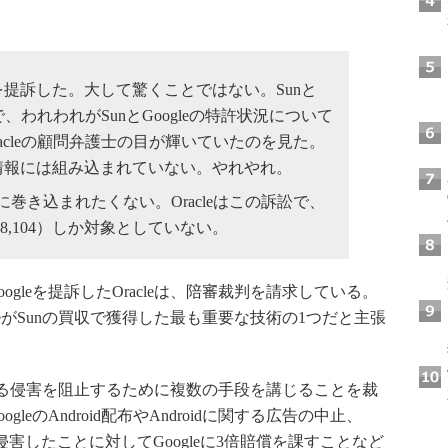
gleを提訴した。大して驚くことではない。Sunと
で、われわれがSunとGoogleの特許状況について
acleの顧問弁護士の目が輝いていたのを見た。
子情報には組み込まれていない。やれやれ。
き込まれたくない。Oracleはこの訴訟で、
8,104）しか対象としていない。
leを提訴したOracleは、陪審裁判を請求している。
acleがSunの買収で獲得した最も重要な技術の1つだと主張
さらなる侵害を阻止するために複数の手段を講じることを裁
eのAndroid配布やAndroidに関する広告の中止、
”侵害したことに対してGoogleに3倍賠償を課すことなど