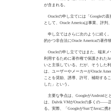
が含まれる。
Oracleの申し立てには「Googl
として、Oracle Americaは事
申し立てはさらに次のように続く。「
的かつ非合法にOracle Americ
Oracleの申し立てではまた、端末メー
利用するために著作権で保護されたJ
いと主張している。だが、そうした利用
は、ユーザーやメーカーがOracle A
ことを奨励、誘導、許可、補助する
した」という。
主要な争点は、GoogleがAndroi
は、Dalvik VMがOracleの多
る。実際、「GoogleがSunでJav