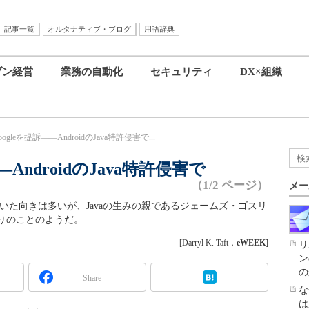
記事一覧
オルタナティブ・ブログ
用語辞典
ブン経営
業務の自動化
セキュリティ
DX×組織
Googleを提訴――AndroidのJava特許侵害で...
――AndroidのJava特許侵害で
（1/2 ページ）
メー
の提訴に驚いた向きは多いが、Javaの生みの親であるジェームズ・ゴスリ
りのことのようだ。
[Darryl K. Taft，
eWEEK
]
リ
ン
の
Share
な
は