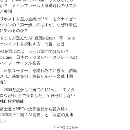
か？ メインフレーム大撤退時代のリスク
と教訓
リホストを選ぶ企業は63％ モダナイゼー
ションの「第一歩」のはずが、なぜ終着点
に変わるのか？
ドコモが選んだAPI保護の次の一手 AIエ
ージェントを統制する「門番」とは
AIを選ぶのは、もうIT部門ではない？
Gartner、日本のデジタルワークプレースの
ハイプ・サイクル発表
「正規ユーザー」を隠れみのに侵入 信頼
された基盤を狙う最新サイバー脅威【調
査】
「2800万点から目当ての1品へ」 モノタ
ロウが4カ月で実装した、AI任せにしない
独自検索機能
富士通とNECの決算会見から読み解く、
2026年下半期「AI需要」と「収益の見通
し」
11～30位はこちら
»