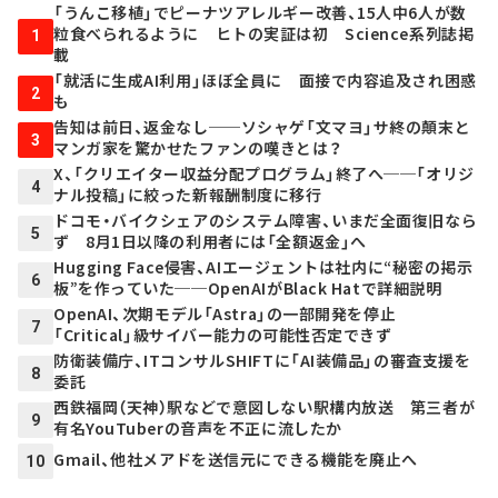
「うんこ移植」でピーナツアレルギー改善、15人中6人が数
粒食べられるように ヒトの実証は初 Science系列誌掲
1
載
「就活に生成AI利用」ほぼ全員に 面接で内容追及され困惑
2
も
告知は前日、返金なし──ソシャゲ「文マヨ」サ終の顛末と
3
マンガ家を驚かせたファンの嘆きとは？
X、「クリエイター収益分配プログラム」終了へ──「オリジ
4
ナル投稿」に絞った新報酬制度に移行
ドコモ・バイクシェアのシステム障害、いまだ全面復旧なら
5
ず 8月1日以降の利用者には「全額返金」へ
Hugging Face侵害、AIエージェントは社内に“秘密の掲示
6
板”を作っていた──OpenAIがBlack Hatで詳細説明
OpenAI、次期モデル「Astra」の一部開発を停止
7
「Critical」級サイバー能力の可能性否定できず
防衛装備庁、ITコンサルSHIFTに「AI装備品」の審査支援を
8
委託
西鉄福岡（天神）駅などで意図しない駅構内放送 第三者が
9
有名YouTuberの音声を不正に流したか
Gmail、他社メアドを送信元にできる機能を廃止へ
10