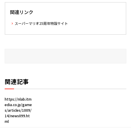
関連リンク
スーパーマリオ25周年特設サイト
関連記事
https://nlab.itm
edia.co.jp/game
s/articles/1009/
14/news099.ht
ml