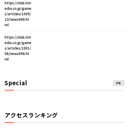
https://nlab.itm
edia.co.jp/game
s/articles/1009/
13/news068.ht
ml
https://nlab.itm
edia.co.jp/game
s/articles/1001/
08/news098.ht
ml
Special
PR
アクセスランキング