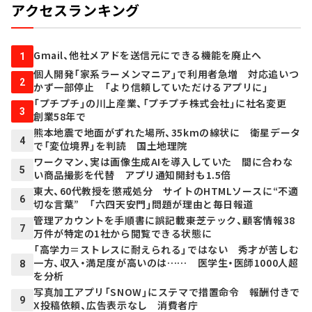
アクセスランキング
Gmail、他社メアドを送信元にできる機能を廃止へ
1
個人開発「家系ラーメンマニア」で利用者急増 対応追いつ
2
かず一部停止 「より信頼していただけるアプリに」
「プチプチ」の川上産業、「プチプチ株式会社」に社名変更
3
創業58年で
熊本地震で地面がずれた場所、35kmの線状に 衛星データ
4
で「変位境界」を判読 国土地理院
ワークマン、実は画像生成AIを導入していた 間に合わな
5
い商品撮影を代替 アプリ通知開封も1.5倍
東大、60代教授を懲戒処分 サイトのHTMLソースに“不適
6
切な言葉” 「六四天安門」問題が理由と毎日報道
管理アカウントを手順書に誤記載――東芝テック、顧客情報38
7
万件が特定の1社から閲覧できる状態に
「高学力＝ストレスに耐えられる」ではない 秀才が苦しむ
一方、収入・満足度が高いのは…… 医学生・医師1000人超
8
を分析
写真加工アプリ「SNOW」にステマで措置命令 報酬付きで
9
X投稿依頼、広告表示なし 消費者庁