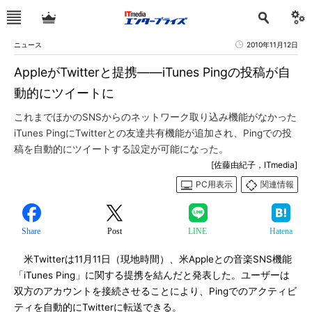
ニュース
2010年11月12日
AppleがTwitterと提携――iTunes Pingの投稿が自
動的にツイートに
これまでほかのSNSからのネットワーク取り込み機能がなかった
iTunes PingにTwitterとの友達共有機能が追加され、Pingでの投
稿を自動的にツイートする設定が可能になった。
[佐藤由紀子，ITmedia]
PC用表示
関連情報
Share
Post
LINE
Hatena
米Twitterは11月11日（現地時間）、米Appleとの音楽SNS機能
「iTunes Ping」に関する提携を結んだと発表した。ユーザーは
双方のアカウントを接続させることにより、Pingでのアクティビ
ティを自動的にTwitterに転送できる。