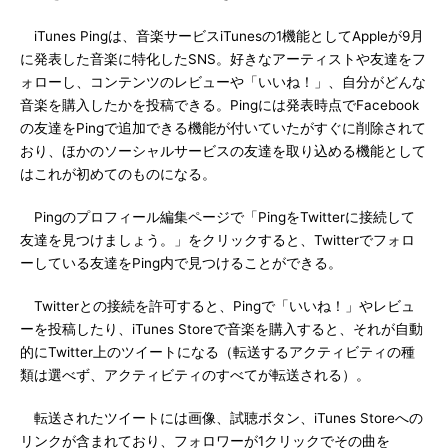
iTunes Pingは、音楽サービスiTunesの1機能としてAppleが9月
に発表した音楽に特化したSNS。好きなアーティストや友達をフ
ォローし、コンテンツのレビューや「いいね！」、自分がどんな
音楽を購入したかを投稿できる。Pingには発表時点でFacebook
の友達をPingで追加できる機能が付いていたがすぐに削除されて
おり、ほかのソーシャルサービスの友達を取り込める機能として
はこれが初めてのものになる。
Pingのプロフィール編集ページで「PingをTwitterに接続して
友達を見つけましょう。」をクリックすると、Twitterでフォロ
ーしている友達をPing内で見つけることができる。
Twitterとの接続を許可すると、Pingで「いいね！」やレビュ
ーを投稿したり、iTunes Storeで音楽を購入すると、それが自動
的にTwitter上のツイートになる（転送するアクティビティの種
類は選べず、アクティビティのすべてが転送される）。
転送されたツイートには画像、試聴ボタン、iTunes Storeへの
リンクが含まれており、フォロワーが1クリックでその曲を