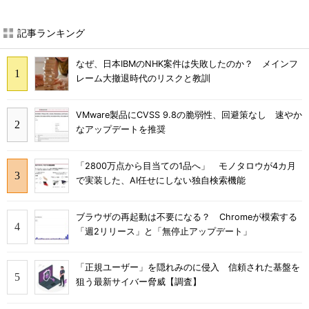
記事ランキング
なぜ、日本IBMのNHK案件は失敗したのか？ メインフ
レーム大撤退時代のリスクと教訓
VMware製品にCVSS 9.8の脆弱性、回避策なし 速やか
なアップデートを推奨
「2800万点から目当ての1品へ」 モノタロウが4カ月
で実装した、AI任せにしない独自検索機能
ブラウザの再起動は不要になる？ Chromeが模索する
「週2リリース」と「無停止アップデート」
「正規ユーザー」を隠れみのに侵入 信頼された基盤を
狙う最新サイバー脅威【調査】