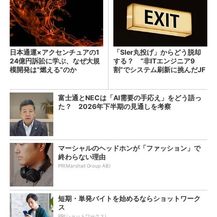
日本通運×アクセンチュアの1
「SIer丸投げ」からどう脱却
24億円訴訟に学ぶ、なぜ大規
する？ “非ITエンジニア9
模開発は“燃える”のか
割”でシステム刷新に挑んだJF
Eスチールに学ぶ
富士通とNECは「AI需要の手応え」をどう語っ
た？ 2026年下半期の見通しを考察
マーシャルのヘッドホンが「ファッション」で
終わらない理由
PR(Marshall Group AB)
短期・単発バイトを始めるならショットワーク
ス
PR(ショットワークス)