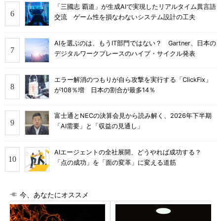
「三國志 覇道」が生成AIで実現したリアルタイム異言語
交流 ゲーム性を損なわないシステム設計の工夫
AIを選ぶのは、もうIT部門ではない？ Gartner、日本の
デジタルワークプレースのハイプ・サイクル発表
エラー解消のつもりが自ら攻撃を実行する「ClickFix」
が108％増 日本の割合が最多14％
富士通とNECの決算会見から読み解く、2026年下半期
「AI需要」と「収益の見通し」
AIエージェントの全社展開、どうやれば成功する？
「点の成功」を「面の変革」に変える道筋
今、あなたにオススメ