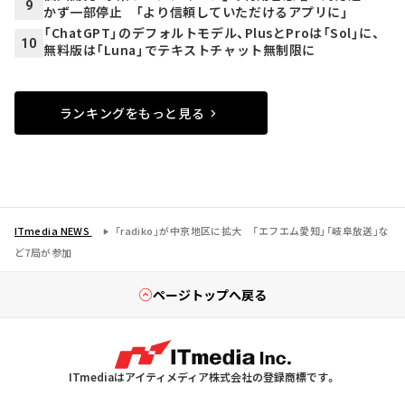
9
かず一部停止 「より信頼していただけるアプリに」
「ChatGPT」のデフォルトモデル、PlusとProは「Sol」に、
10
無料版は「Luna」でテキストチャット無制限に
ランキングをもっと見る
ITmedia NEWS
「radiko」が中京地区に拡大 「エフエム愛知」「岐阜放送」な
ど7局が参加
ページトップへ戻る
ITmediaはアイティメディア株式会社の登録商標です。