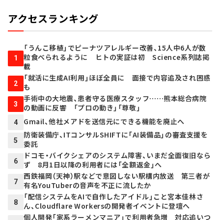
アクセスランキング
「うんこ移植」でピーナツアレルギー改善、15人中6人が数
粒食べられるように ヒトの実証は初 Science系列誌掲
1
載
「就活に生成AI利用」ほぼ全員に 面接で内容追及され困惑
2
も
手術中の大地震、患者守る医療スタッフ……熊本総合病院
3
の動画に反響 「プロの動き」「尊敬」
Gmail、他社メアドを送信元にできる機能を廃止へ
4
防衛装備庁、ITコンサルSHIFTに「AI装備品」の審査支援を
5
委託
ドコモ・バイクシェアのシステム障害、いまだ全面復旧なら
6
ず 8月1日以降の利用者には「全額返金」へ
西鉄福岡（天神）駅などで意図しない駅構内放送 第三者が
7
有名YouTuberの音声を不正に流したか
「配信システムをAIで自作したアイドル」こと宮本佳林さ
8
ん、Cloudflare Workersの開発者イベントに登壇へ
個人開発「家系ラーメンマニア」で利用者急増 対応追いつ