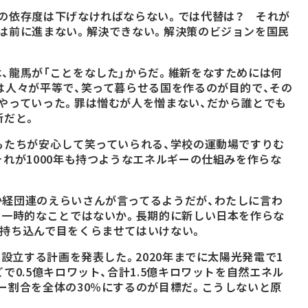
の依存度は下げなければならない。では代替は？ それが
は前に進まない。解決できない。解決策のビジョンを国民
、龍馬が「ことをなした」からだ。維新をなすためには何
は人々が平等で、笑って暮らせる国を作るのが目的で、その
やっていった。罪は憎むが人を憎まない、だから誰とでも
新だと。
もたちが安心して笑っていられる、学校の運動場ですりむ
それが1000年も持つようなエネルギーの仕組みを作らな
か経団連のえらいさんが言ってるようだが、わたしに言わ
は一時的なことではないか。長期的に新しい日本を作らな
持ち込んで目をくらませてはいけない。
を設立する計画を発表した。2020年までに太陽光発電で1
で0.5億キロワット、合計1.5億キロワットを自然エネル
ー割合を全体の30％にするのが目標だ。こうしないと原