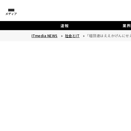
メディア
速報
業界
ITmedia NEWS
社会とIT
「経団連はええかげんにせ