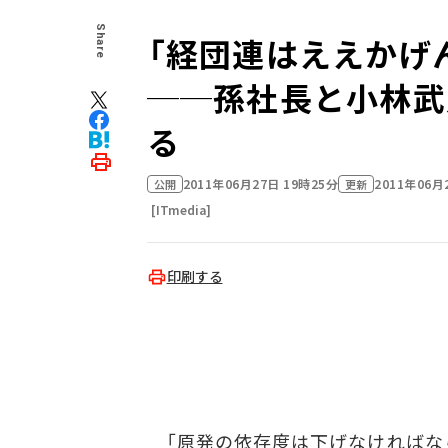
Share
「経団連はええかげ
──孫社長と小林武
る
2011年06月27日 19時25分
2011年06月
公開
更新
[ITmedia]
印刷する
「原発の依存度は下げなければな