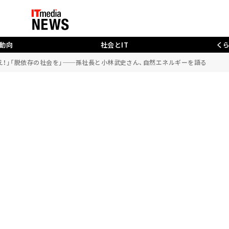
動向
社会とIT
く
え！」「脱依存の社会を」──孫社長と小林武史さん、自然エネルギーを語る