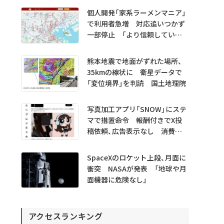
プレビュー公開
個人開発「家系ラーメンマニア」
で利用者急増 対応追いつかず
一部停止 「より信頼していた
だけるアプリに」
熊本地震で地面がずれた場所、
35kmの線状に 衛星データで
「変位境界」を判読 国土地理院
写真加工アプリ「SNOW」にステ
マで措置命令 報酬付きでX投
稿依頼、広告表示なし 消費者
庁
SpaceXのロケット上段、月面に
衝突 NASAが発表 「地球や月
面機器に危険なし」
アクセスランキング