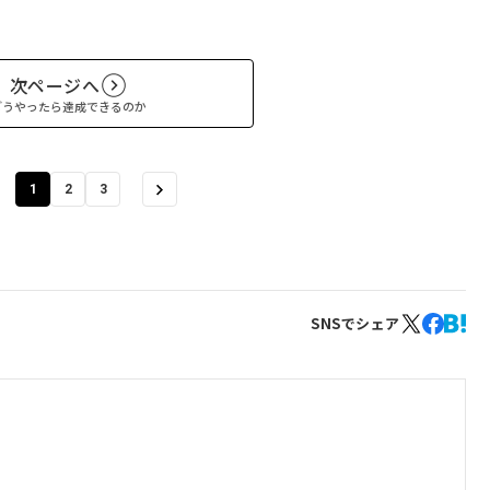
次ページへ
どうやったら達成できるのか
1
2
3
SNSでシェア