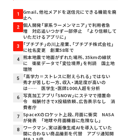
Gmail、他社メアドを送信元にできる機能を廃
1
止へ
個人開発「家系ラーメンマニア」で利用者急
2
増 対応追いつかず一部停止 「より信頼して
いただけるアプリに」
「プチプチ」の川上産業、「プチプチ株式会社」
3
に社名変更 創業58年で
熊本地震で地面がずれた場所、35kmの線状
4
に 衛星データで「変位境界」を判読 国土地
理院
「高学力＝ストレスに耐えられる」ではない
5
秀才が苦しむ一方、収入・満足度が高いの
は…… 医学生・医師1000人超を分析
写真加工アプリ「SNOW」にステマで措置命
6
令 報酬付きでX投稿依頼、広告表示なし 消
費者庁
SpaceXのロケット上段、月面に衝突 NASA
7
が発表 「地球や月面機器に危険なし」
ワークマン、実は画像生成AIを導入していた
8
間に合わない商品撮影を代替 アプリ通知開
封も1.5倍