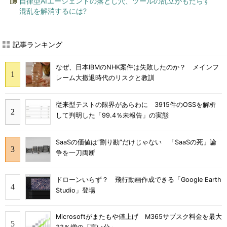
自律型AIエージェントの落とし穴、ツールの乱立がもたらす
混乱を解消するには?
記事ランキング
なぜ、日本IBMのNHK案件は失敗したのか？ メインフ
レーム大撤退時代のリスクと教訓
従来型テストの限界があらわに 3915件のOSSを解析
して判明した「99.4％未報告」の実態
SaaSの価値は“割り勘”だけじゃない 「SaaSの死」論
争を一刀両断
ドローンいらず？ 飛行動画作成できる「Google Earth
Studio」登場
Microsoftがまたもや値上げ M365サブスク料金を最大