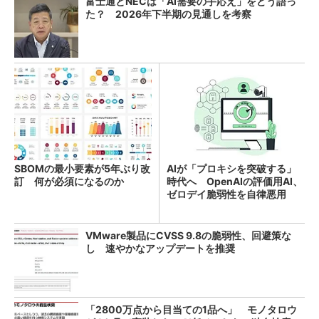
富士通とNECは「AI需要の手応え」をどう語っ
た？ 2026年下半期の見通しを考察
SBOMの最小要素が5年ぶり改
AIが「プロキシを突破する」
訂 何が必須になるのか
時代へ OpenAIの評価用AI、
ゼロデイ脆弱性を自律悪用
VMware製品にCVSS 9.8の脆弱性、回避策な
し 速やかなアップデートを推奨
「2800万点から目当ての1品へ」 モノタロウ