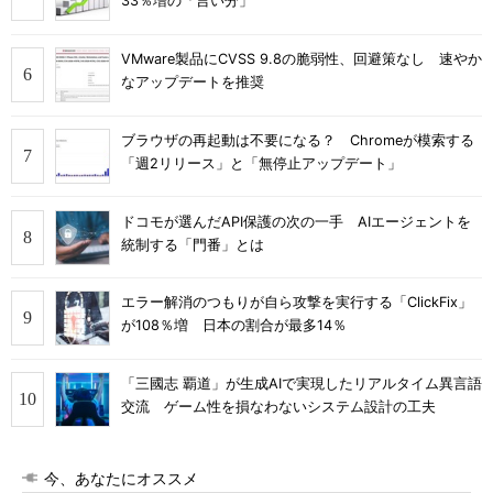
33％増の「言い分」
VMware製品にCVSS 9.8の脆弱性、回避策なし 速やか
なアップデートを推奨
ブラウザの再起動は不要になる？ Chromeが模索する
「週2リリース」と「無停止アップデート」
ドコモが選んだAPI保護の次の一手 AIエージェントを
統制する「門番」とは
エラー解消のつもりが自ら攻撃を実行する「ClickFix」
が108％増 日本の割合が最多14％
「三國志 覇道」が生成AIで実現したリアルタイム異言語
交流 ゲーム性を損なわないシステム設計の工夫
今、あなたにオススメ