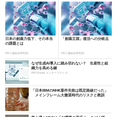
日本の創薬力低下、その本当
「創薬立国」復活への分岐点
の課題とは
PR(三菱総合研究所)
PR(三菱総合研究所)
なぜ生成AI導入に踏み切れない？ 生産性と組
織力を高める鍵
PR(ITmedia エンタープライズ)
「日本IBMのNHK案件失敗は既定路線だった」
メインフレーム大撤退時代のリスクと教訓