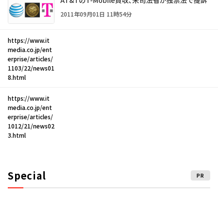
AT&TのT-Mobile買収、米司法省が独禁法で提訴
2011年09月01日 11時54分
https://www.it
media.co.jp/ent
erprise/articles/
1103/22/news01
8.html
https://www.it
media.co.jp/ent
erprise/articles/
1012/21/news02
3.html
Special
PR