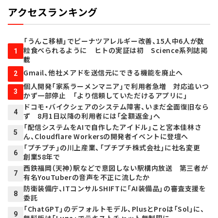
アクセスランキング
「うんこ移植」でピーナツアレルギー改善、15人中6人が数
粒食べられるように ヒトの実証は初 Science系列誌掲
1
載
Gmail、他社メアドを送信元にできる機能を廃止へ
2
個人開発「家系ラーメンマニア」で利用者急増 対応追いつ
3
かず一部停止 「より信頼していただけるアプリに」
ドコモ・バイクシェアのシステム障害、いまだ全面復旧なら
4
ず 8月1日以降の利用者には「全額返金」へ
「配信システムをAIで自作したアイドル」こと宮本佳林さ
5
ん、Cloudflare Workersの開発者イベントに登壇へ
「プチプチ」の川上産業、「プチプチ株式会社」に社名変更
6
創業58年で
西鉄福岡（天神）駅などで意図しない駅構内放送 第三者が
7
有名YouTuberの音声を不正に流したか
防衛装備庁、ITコンサルSHIFTに「AI装備品」の審査支援を
8
委託
「ChatGPT」のデフォルトモデル、PlusとProは「Sol」に、
9
無料版は「Luna」でテキストチャット無制限に