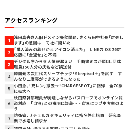
アクセスランキング
浅田真央さん旧ドメイン失効問題、さくら田中社長「対処し
1
ます」の意図は 同社に聞いた
「購入済みの着せかえアイコン消えた」 LINEのiOS 26対
2
応版に「金返せ」と不満
デジタル庁から個人情報漏えい 手順書ミスが原因、団体
3
職員150人分の氏名など誤送付
韓国発の次世代スリープテック「Sleepisol＋」を試す す
4
んなり二度寝ができるようになった
小田急、「充レン」撤去→「CHARGESPOT」に回帰 全70駅
5
に拡大へ
秋田県幹部職員が喫煙しながらバスローブでオンライン報
道対応 「自宅」との説明に疑義……背景はラブホ客室のよ
6
う
防衛省、リチェルカセキュリティに指名停止措置 研究事
7
業で水増し請求か
靖国神社、境内での軍服・コスプレを禁止