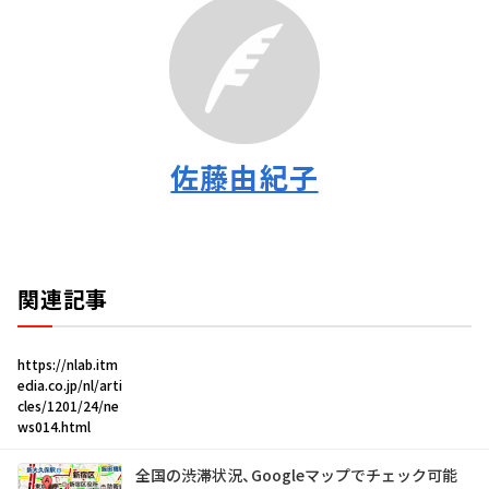
佐藤由紀子
関連記事
https://nlab.itm
edia.co.jp/nl/arti
cles/1201/24/ne
ws014.html
全国の渋滞状況、Googleマップでチェック可能