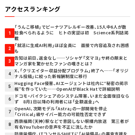
アクセスランキング
「うんこ移植」でピーナツアレルギー改善、15人中6人が数
粒食べられるように ヒトの実証は初 Science系列誌掲
1
載
「就活に生成AI利用」ほぼ全員に 面接で内容追及され困惑
2
も
告知は前日、返金なし──ソシャゲ「文マヨ」サ終の顛末と
3
マンガ家を驚かせたファンの嘆きとは？
X、「クリエイター収益分配プログラム」終了へ──「オリジ
4
ナル投稿」に絞った新報酬制度に移行
Hugging Face侵害、AIエージェントは社内に“秘密の掲示
5
板”を作っていた──OpenAIがBlack Hatで詳細説明
ドコモ・バイクシェアのシステム障害、いまだ全面復旧なら
6
ず 8月1日以降の利用者には「全額返金」へ
OpenAI、次期モデル「Astra」の一部開発を停止
7
「Critical」級サイバー能力の可能性否定できず
西鉄福岡（天神）駅などで意図しない駅構内放送 第三者が
8
有名YouTuberの音声を不正に流したか
防衛装備庁、ITコンサルSHIFTに「AI装備品」の審査支援を