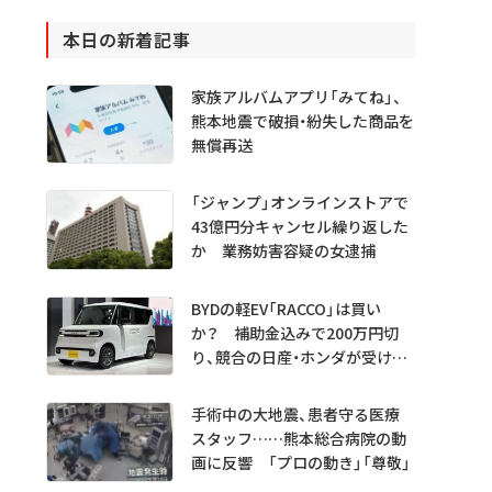
本日の新着記事
家族アルバムアプリ「みてね」、
熊本地震で破損・紛失した商品を
無償再送
「ジャンプ」オンラインストアで
43億円分キャンセル繰り返した
か 業務妨害容疑の女逮捕
BYDの軽EV「RACCO」は買い
か？ 補助金込みで200万円切
り、競合の日産・ホンダが受ける
衝撃
手術中の大地震、患者守る医療
スタッフ……熊本総合病院の動
画に反響 「プロの動き」「尊敬」