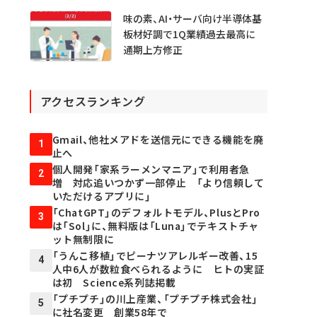
味の素、AI・サーバ向け半導体基
板材好調で1Q業績過去最高に
通期上方修正
アクセスランキング
Gmail、他社メアドを送信元にできる機能を廃
1
止へ
個人開発「家系ラーメンマニア」で利用者急
2
増 対応追いつかず一部停止 「より信頼して
いただけるアプリに」
「ChatGPT」のデフォルトモデル、PlusとPro
3
は「Sol」に、無料版は「Luna」でテキストチャ
ット無制限に
「うんこ移植」でピーナツアレルギー改善、15
4
人中6人が数粒食べられるように ヒトの実証
は初 Science系列誌掲載
「プチプチ」の川上産業、「プチプチ株式会社」
5
に社名変更 創業58年で