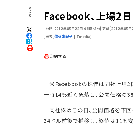
Share
Facebook、上場
2012年05月22日 06時43分
2012年05月
公開
更新
佐藤由紀子
[ITmedia]
著者
印刷する
米Facebookの株価は同社上場2
一時14％近く急落し、公開価格の3
同社株はこの日、公開価格を下回る3
34ドル前後で推移し、終値は11％安