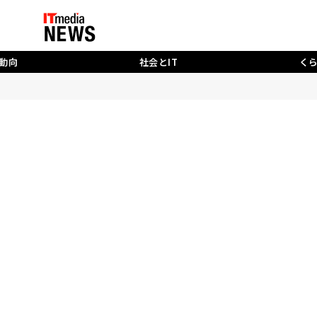
動向
社会とIT
く