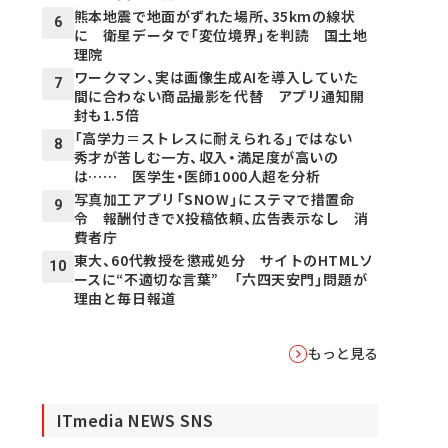
熊本地震で地面がずれた場所、35kmの線状
6
に 衛星データで「変位境界」を判読 国土地
理院
ワークマン、実は画像生成AIを導入していた
7
間に合わない商品撮影を代替 アプリ通知開
封も1.5倍
「高学力＝ストレスに耐えられる」ではない
8
秀才が苦しむ一方、収入・満足度が高いの
は…… 医学生・医師1000人超を分析
写真加工アプリ「SNOW」にステマで措置命
9
令 報酬付きでX投稿依頼、広告表示なし 消
費者庁
東大、60代教授を懲戒処分 サイトのHTMLソ
10
ースに“不適切な言葉” 「六四天安門」問題が
理由と毎日報道
もっと見る
ITmedia NEWS SNS