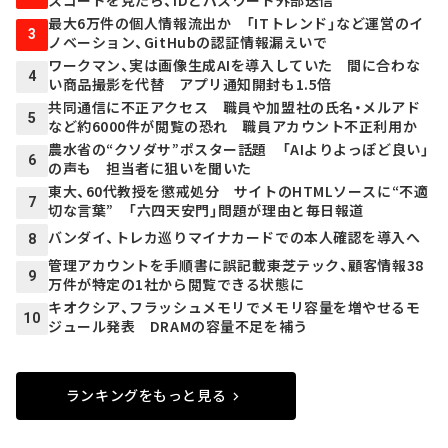
最大6万件の個人情報流出か 「ITトレンド」など運営のイ
3
ノベーション、GitHubの認証情報漏えいで
ワークマン、実は画像生成AIを導入していた 間に合わな
4
い商品撮影を代替 アプリ通知開封も1.5倍
共同通信に不正アクセス 職員や加盟社の氏名・メルアド
5
など約6000件が閲覧の恐れ 職員アカウント不正利用か
農水省の“クソダサ”ポスター話題 「AIよりよっぽど良い」
6
の声も 担当者に狙いを聞いた
東大、60代教授を懲戒処分 サイトのHTMLソースに“不適
7
切な言葉” 「六四天安門」問題が理由と毎日報道
バンダイ、トレカ巡りマイナカードでの本人確認を導入へ
8
管理アカウントを手順書に誤記載――東芝テック、顧客情報38
9
万件が特定の1社から閲覧できる状態に
キオクシア、フラッシュメモリでメモリ容量を増やせるモ
10
ジュール発表 DRAMの容量不足を補う
ランキングをもっと見る