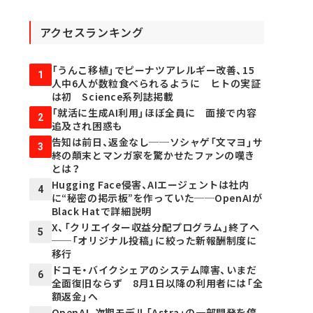
アクセスランキング
「うんこ移植」でピーナツアレルギー改善、15
1
人中6人が数粒食べられるように ヒトの実証
は初 Science系列誌掲載
「就活に生成AI利用」ほぼ全員に 面接で内容
2
追及され困惑も
告知は前日、返金なし──ソシャゲ「文マヨ」サ
3
終の顛末とマンガ家を驚かせたファンの嘆き
とは？
Hugging Face侵害、AIエージェントは社内
4
に“秘密の掲示板”を作っていた──OpenAIが
Black Hatで詳細説明
X、「クリエイター収益分配プログラム」終了へ
5
──「オリジナル投稿」に絞った新報酬制度に
移行
ドコモ・バイクシェアのシステム障害、いまだ
6
全面復旧ならず 8月1日以降の利用者には「全
額返金」へ
OpenAI、次期モデル「Astra」の一部開発を停