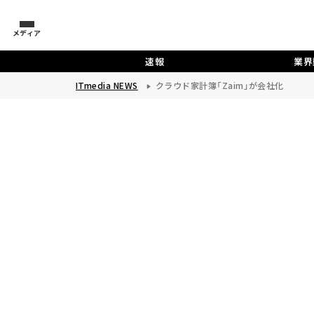
メディア
速報
業界
ITmedia NEWS
クラウド家計簿「Zaim」が会社化