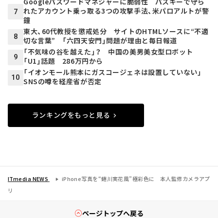
Googleパスワードマネジャーに脆弱性 パスキーで守ら
れたアカウント乗っ取る3つの攻撃手法、米パロアルトが警
7
鐘
東大、60代教授を懲戒処分 サイトのHTMLソースに“不適
8
切な言葉” 「六四天安門」問題が理由と毎日報道
「不気味の谷を越えた」？ 中国の美男美女型ロボット
9
「U1」話題 286万円から
「イオンモール熊本にガスコージェネは設置していない」
10
SNSの噂を経産省が否定
ランキングをもっと見る
ITmedia NEWS
iPhone写真を“蜷川実花風”極彩色に 本人監修カメラアプ
リ
ページトップへ戻る