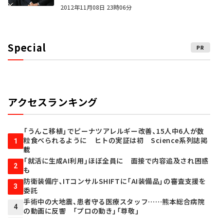
2012年11月08日 23時06分
Special
PR
アクセスランキング
「うんこ移植」でピーナツアレルギー改善、15人中6人が数
粒食べられるように ヒトの実証は初 Science系列誌掲
1
載
「就活に生成AI利用」ほぼ全員に 面接で内容追及され困惑
2
も
防衛装備庁、ITコンサルSHIFTに「AI装備品」の審査支援を
3
委託
手術中の大地震、患者守る医療スタッフ……熊本総合病院
4
の動画に反響 「プロの動き」「尊敬」