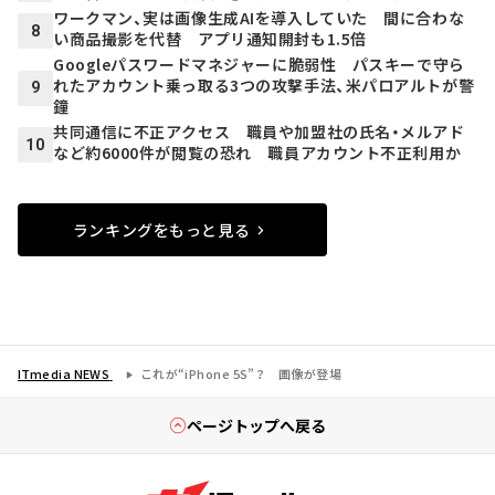
ワークマン、実は画像生成AIを導入していた 間に合わな
8
い商品撮影を代替 アプリ通知開封も1.5倍
Googleパスワードマネジャーに脆弱性 パスキーで守ら
れたアカウント乗っ取る3つの攻撃手法、米パロアルトが警
9
鐘
共同通信に不正アクセス 職員や加盟社の氏名・メルアド
10
など約6000件が閲覧の恐れ 職員アカウント不正利用か
ランキングをもっと見る
ITmedia NEWS
これが“iPhone 5S”？ 画像が登場
ページトップへ戻る