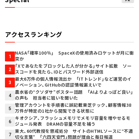
アクセスランキング
NASA「確率100％」 SpaceXの使用済みロケットが月に衝
1
突か
「Xであなたをブロックした人が分かる」サイト拡散 ソー
2
スコードを見たら、IDとパスワード外部送信
最大6万件の個人情報流出か 「ITトレンド」など運営のイ
3
ノベーション、GitHubの認証情報漏えいで
農水省の“クソダサ”ポスター話題 「AIよりよっぽど良い」
4
の声も 担当者に狙いを聞いた
管理アカウントを手順書に誤記載――東芝テック、顧客情報38
5
万件が特定の1社から閲覧できる状態に
キオクシア、フラッシュメモリでメモリ容量を増やせるモ
6
ジュール発表 DRAMの容量不足を補う
東大、60代教授を懲戒処分 サイトのHTMLソースに“不適
7
切な言葉” 「六四天安門」問題が理由と毎日報道