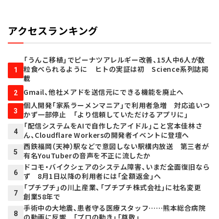
アクセスランキング
「うんこ移植」でピーナツアレルギー改善、15人中6人が数
粒食べられるように ヒトの実証は初 Science系列誌掲
1
載
Gmail、他社メアドを送信元にできる機能を廃止へ
2
個人開発「家系ラーメンマニア」で利用者急増 対応追いつ
3
かず一部停止 「より信頼していただけるアプリに」
「配信システムをAIで自作したアイドル」こと宮本佳林さ
4
ん、Cloudflare Workersの開発者イベントに登壇へ
西鉄福岡（天神）駅などで意図しない駅構内放送 第三者が
5
有名YouTuberの音声を不正に流したか
ドコモ・バイクシェアのシステム障害、いまだ全面復旧なら
6
ず 8月1日以降の利用者には「全額返金」へ
「プチプチ」の川上産業、「プチプチ株式会社」に社名変更
7
創業58年で
手術中の大地震、患者守る医療スタッフ……熊本総合病院
8
の動画に反響 「プロの動き」「尊敬」