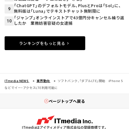
「ChatGPT」のデフォルトモデル、PlusとProは「Sol」に、
9
無料版は「Luna」でテキストチャット無制限に
「ジャンプ」オンラインストアで43億円分キャンセル繰り返
10
したか 業務妨害容疑の女逮捕
ランキングをもっと見る
ITmedia NEWS
業界動向
ソフトバンク、「ダブルLTE」開始 iPhone 5
などでイー・アクセスLTE利用可能に
ページトップへ戻る
ITmediaはアイティメディア株式会社の登録商標です。