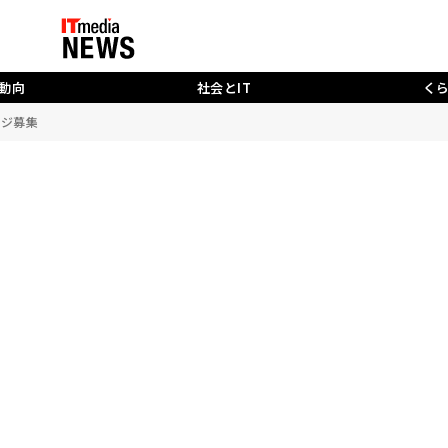
動向
社会とIT
く
ージ募集