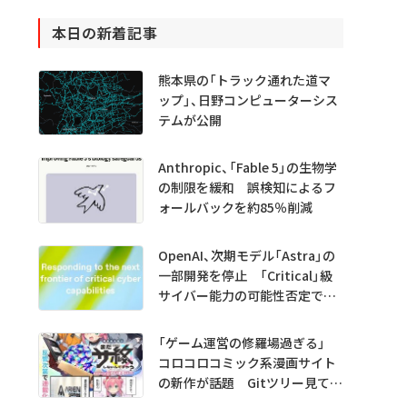
本日の新着記事
熊本県の「トラック通れた道マ
ップ」、日野コンピューターシス
テムが公開
Anthropic、「Fable 5」の生物学
の制限を緩和 誤検知によるフ
ォールバックを約85％削減
OpenAI、次期モデル「Astra」の
一部開発を停止 「Critical」級
サイバー能力の可能性否定でき
ず
「ゲーム運営の修羅場過ぎる」
コロコロコミック系漫画サイト
の新作が話題 Gitツリー見てガ
チャ不具合の犯人探し