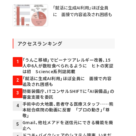
「就活に生成AI利用」ほぼ全員
に 面接で内容追及され困惑も
アクセスランキング
「うんこ移植」でピーナツアレルギー改善、15
1
人中6人が数粒食べられるように ヒトの実証
は初 Science系列誌掲載
「就活に生成AI利用」ほぼ全員に 面接で内容
2
追及され困惑も
防衛装備庁、ITコンサルSHIFTに「AI装備品」の
3
審査支援を委託
手術中の大地震、患者守る医療スタッフ……熊
4
本総合病院の動画に反響 「プロの動き」「尊
敬」
Gmail、他社メアドを送信元にできる機能を廃
5
止へ
ドコモ・バイクシェアのシステム障害、いまだ