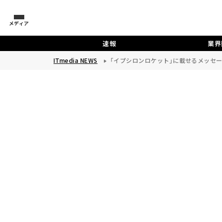
メディア
速報
業界
ITmedia NEWS
「イプシロンロケット」に載せるメッセ