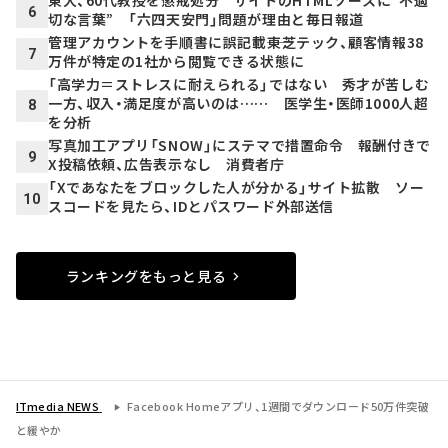
東大、60代教授を懲戒処分 サイトのHTMLソースに“不適
6
切な言葉” 「六四天安門」問題が理由と毎日報道
管理アカウントを手順書に誤記載――東芝テック、顧客情報38
7
万件が特定の1社から閲覧できる状態に
「高学力＝ストレスに耐えられる」ではない 秀才が苦しむ
一方、収入・満足度が高いのは…… 医学生・医師1000人超
8
を分析
写真加工アプリ「SNOW」にステマで措置命令 報酬付きで
9
X投稿依頼、広告表示なし 消費者庁
「Xであなたをブロックした人が分かる」サイト拡散 ソー
10
スコードを見たら、IDとパスワード外部送信
ランキングをもっと見る
ITmedia NEWS
Facebook Homeアプリ、1週間でダウンロード50万件突破
と緩やか