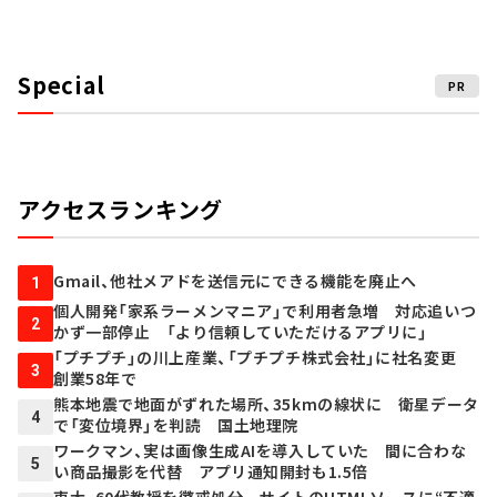
Special
PR
アクセスランキング
Gmail、他社メアドを送信元にできる機能を廃止へ
1
個人開発「家系ラーメンマニア」で利用者急増 対応追いつ
2
かず一部停止 「より信頼していただけるアプリに」
「プチプチ」の川上産業、「プチプチ株式会社」に社名変更
3
創業58年で
熊本地震で地面がずれた場所、35kmの線状に 衛星データ
4
で「変位境界」を判読 国土地理院
ワークマン、実は画像生成AIを導入していた 間に合わな
5
い商品撮影を代替 アプリ通知開封も1.5倍