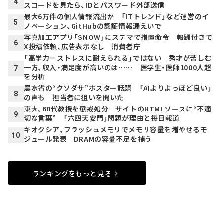
4
スコードを見たら、IDとパスワード外部送信
最大6万件の個人情報流出か 「ITトレンド」など運営のイ
5
ノベーション、GitHubの認証情報漏えいで
写真加工アプリ「SNOW」にステマで措置命令 報酬付きで
6
X投稿依頼、広告表示なし 消費者庁
「高学力＝ストレスに耐えられる」ではない 秀才が苦しむ
一方、収入・満足度が高いのは…… 医学生・医師1000人超
7
を分析
農水省の“クソダサ”ポスター話題 「AIよりよっぽど良い」
8
の声も 担当者に狙いを聞いた
東大、60代教授を懲戒処分 サイトのHTMLソースに“不適
9
切な言葉” 「六四天安門」問題が理由と毎日報道
キオクシア、フラッシュメモリでメモリ容量を増やせるモ
10
ジュール発表 DRAMの容量不足を補う
ランキングをもっと見る