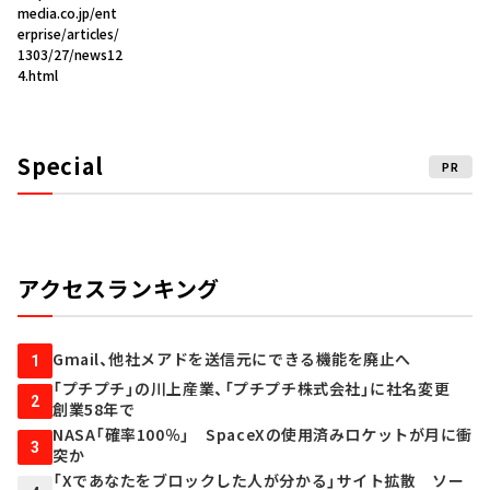
media.co.jp/ent
erprise/articles/
1303/27/news12
4.html
Special
PR
アクセスランキング
Gmail、他社メアドを送信元にできる機能を廃止へ
1
「プチプチ」の川上産業、「プチプチ株式会社」に社名変更
2
創業58年で
NASA「確率100％」 SpaceXの使用済みロケットが月に衝
3
突か
「Xであなたをブロックした人が分かる」サイト拡散 ソー