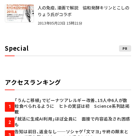
人の免疫、漫画で解説 協和発酵キリンとこしの
りょう氏がコラボ
2013年05月23日 15時21分
Special
PR
アクセスランキング
「うんこ移植」でピーナツアレルギー改善、15人中6人が数
粒食べられるように ヒトの実証は初 Science系列誌掲
1
載
「就活に生成AI利用」ほぼ全員に 面接で内容追及され困惑
2
も
告知は前日、返金なし──ソシャゲ「文マヨ」サ終の顛末と
3