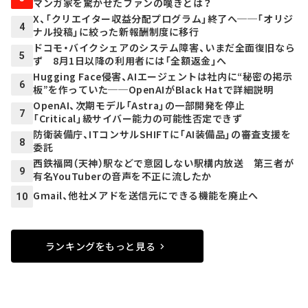
マンガ家を驚かせたファンの嘆きとは？
X、「クリエイター収益分配プログラム」終了へ──「オリジ
4
ナル投稿」に絞った新報酬制度に移行
ドコモ・バイクシェアのシステム障害、いまだ全面復旧なら
5
ず 8月1日以降の利用者には「全額返金」へ
Hugging Face侵害、AIエージェントは社内に“秘密の掲示
6
板”を作っていた──OpenAIがBlack Hatで詳細説明
OpenAI、次期モデル「Astra」の一部開発を停止
7
「Critical」級サイバー能力の可能性否定できず
防衛装備庁、ITコンサルSHIFTに「AI装備品」の審査支援を
8
委託
西鉄福岡（天神）駅などで意図しない駅構内放送 第三者が
9
有名YouTuberの音声を不正に流したか
Gmail、他社メアドを送信元にできる機能を廃止へ
10
ランキングをもっと見る