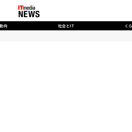
動向
社会とIT
く