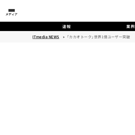
メディア
速報
業界
ITmedia NEWS
「カカオトーク」世界1億ユーザー突破