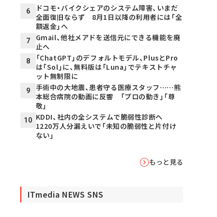
ドコモ・バイクシェアのシステム障害、いまだ
6
全面復旧ならず 8月1日以降の利用者には「全
額返金」へ
Gmail、他社メアドを送信元にできる機能を廃
7
止へ
「ChatGPT」のデフォルトモデル、PlusとPro
8
は「Sol」に、無料版は「Luna」でテキストチャ
ット無制限に
手術中の大地震、患者守る医療スタッフ……熊
9
本総合病院の動画に反響 「プロの動き」「尊
敬」
KDDI、社内の全システムで脆弱性診断へ
10
1220万人分漏えいで「未知の脆弱性と片付け
ない」
もっと見る
ITmedia NEWS SNS