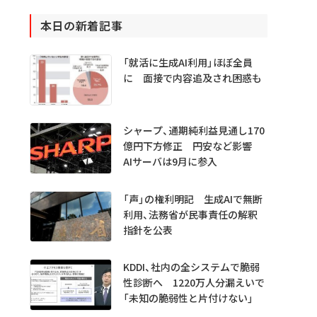
本日の新着記事
「就活に生成AI利用」ほぼ全員
に 面接で内容追及され困惑も
シャープ、通期純利益見通し170
億円下方修正 円安など影響
AIサーバは9月に参入
「声」の権利明記 生成AIで無断
利用、法務省が民事責任の解釈
指針を公表
KDDI、社内の全システムで脆弱
性診断へ 1220万人分漏えいで
「未知の脆弱性と片付けない」