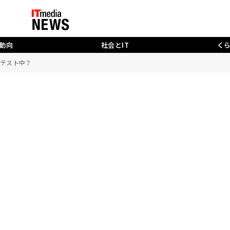
動向
社会とIT
く
eがテスト中？