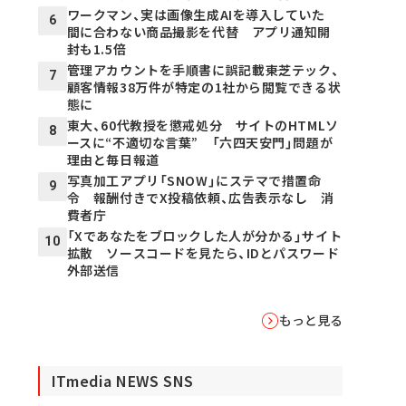
ワークマン、実は画像生成AIを導入していた
6
間に合わない商品撮影を代替 アプリ通知開
封も1.5倍
管理アカウントを手順書に誤記載――東芝テック、
7
顧客情報38万件が特定の1社から閲覧できる状
態に
東大、60代教授を懲戒処分 サイトのHTMLソ
8
ースに“不適切な言葉” 「六四天安門」問題が
理由と毎日報道
写真加工アプリ「SNOW」にステマで措置命
9
令 報酬付きでX投稿依頼、広告表示なし 消
費者庁
「Xであなたをブロックした人が分かる」サイト
10
拡散 ソースコードを見たら、IDとパスワード
外部送信
もっと見る
ITmedia NEWS SNS