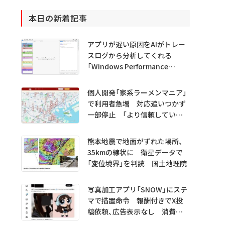
本日の新着記事
アプリが遅い原因をAIがトレー
スログから分析してくれる
「Windows Performance
Analyzer MCP」 Microsoftが
プレビュー公開
個人開発「家系ラーメンマニア」
で利用者急増 対応追いつかず
一部停止 「より信頼していた
だけるアプリに」
熊本地震で地面がずれた場所、
35kmの線状に 衛星データで
「変位境界」を判読 国土地理院
写真加工アプリ「SNOW」にステ
マで措置命令 報酬付きでX投
稿依頼、広告表示なし 消費者
庁