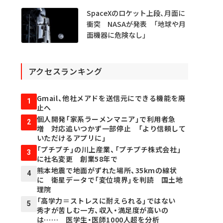
SpaceXのロケット上段、月面に
衝突 NASAが発表 「地球や月
面機器に危険なし」
アクセスランキング
Gmail、他社メアドを送信元にできる機能を廃
1
止へ
個人開発「家系ラーメンマニア」で利用者急
2
増 対応追いつかず一部停止 「より信頼して
いただけるアプリに」
「プチプチ」の川上産業、「プチプチ株式会社」
3
に社名変更 創業58年で
熊本地震で地面がずれた場所、35kmの線状
4
に 衛星データで「変位境界」を判読 国土地
理院
「高学力＝ストレスに耐えられる」ではない
5
秀才が苦しむ一方、収入・満足度が高いの
は…… 医学生・医師1000人超を分析