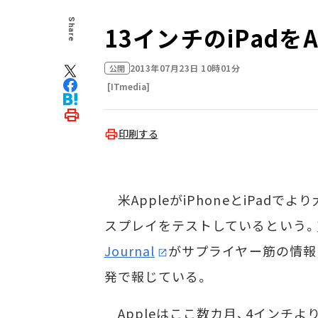
Share
13インチのiPadを
2013年07月23日 10時01分
公開
[ITmedia]
印刷する
米AppleがiPhoneとiPadでよ
スプレイをテストしているという。
Journal
がサプライヤー筋の情報
発で報じている。
Appleはここ数カ月、4インチよ