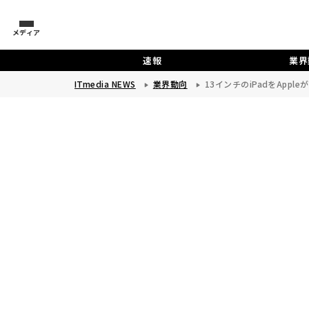
メディア
速報
業界
ITmedia NEWS
業界動向
13インチのiPadをAppl