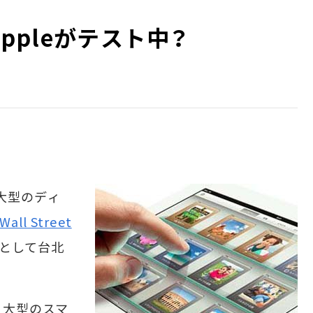
Appleがテスト中？
り大型のディ
Wall Street
として台北
り大型のスマ