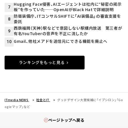
Hugging Face侵害、AIエージェントは社内に“秘密の掲示
7
板”を作っていた──OpenAIがBlack Hatで詳細説明
防衛装備庁、ITコンサルSHIFTに「AI装備品」の審査支援を
8
委託
西鉄福岡（天神）駅などで意図しない駅構内放送 第三者が
9
有名YouTuberの音声を不正に流したか
Gmail、他社メアドを送信元にできる機能を廃止へ
10
ランキングをもっと見る
ITmedia NEWS
社会とIT
グッドデザイン大賞候補に「イプシロン」「Go
ogleマップ」など
ページトップへ戻る