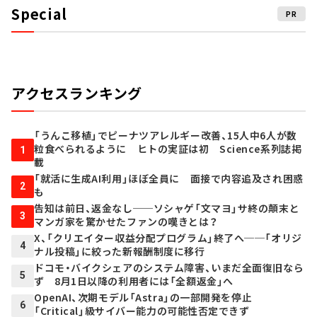
Special
PR
アクセスランキング
「うんこ移植」でピーナツアレルギー改善、15人中6人が数
粒食べられるように ヒトの実証は初 Science系列誌掲
1
載
「就活に生成AI利用」ほぼ全員に 面接で内容追及され困惑
2
も
告知は前日、返金なし──ソシャゲ「文マヨ」サ終の顛末と
3
マンガ家を驚かせたファンの嘆きとは？
X、「クリエイター収益分配プログラム」終了へ──「オリジ
4
ナル投稿」に絞った新報酬制度に移行
ドコモ・バイクシェアのシステム障害、いまだ全面復旧なら
5
ず 8月1日以降の利用者には「全額返金」へ
OpenAI、次期モデル「Astra」の一部開発を停止
6
「Critical」級サイバー能力の可能性否定できず