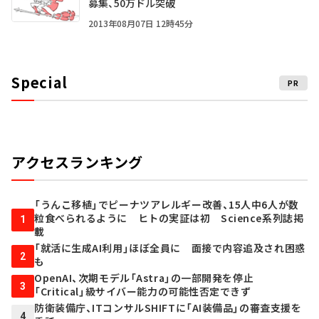
募集、50万ドル突破
2013年08月07日 12時45分
Special
PR
アクセスランキング
「うんこ移植」でピーナツアレルギー改善、15人中6人が数
粒食べられるように ヒトの実証は初 Science系列誌掲
1
載
「就活に生成AI利用」ほぼ全員に 面接で内容追及され困惑
2
も
OpenAI、次期モデル「Astra」の一部開発を停止
3
「Critical」級サイバー能力の可能性否定できず
防衛装備庁、ITコンサルSHIFTに「AI装備品」の審査支援を
4