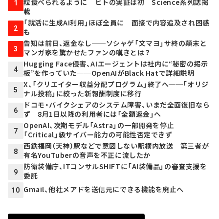
粒食べられるように ヒトの実証は初 Science系列誌掲
1
載
「就活に生成AI利用」ほぼ全員に 面接で内容追及され困惑
2
も
告知は前日、返金なし──ソシャゲ「文マヨ」サ終の顛末と
3
マンガ家を驚かせたファンの嘆きとは？
Hugging Face侵害、AIエージェントは社内に“秘密の掲示
4
板”を作っていた──OpenAIがBlack Hatで詳細説明
X、「クリエイター収益分配プログラム」終了へ──「オリジ
5
ナル投稿」に絞った新報酬制度に移行
ドコモ・バイクシェアのシステム障害、いまだ全面復旧なら
6
ず 8月1日以降の利用者には「全額返金」へ
OpenAI、次期モデル「Astra」の一部開発を停止
7
「Critical」級サイバー能力の可能性否定できず
西鉄福岡（天神）駅などで意図しない駅構内放送 第三者が
8
有名YouTuberの音声を不正に流したか
防衛装備庁、ITコンサルSHIFTに「AI装備品」の審査支援を
9
委託
Gmail、他社メアドを送信元にできる機能を廃止へ
10