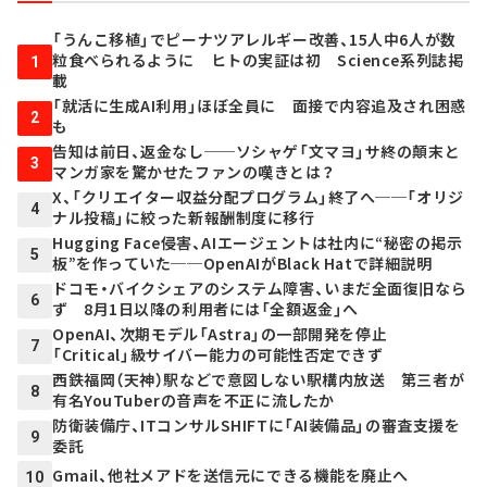
「うんこ移植」でピーナツアレルギー改善、15人中6人が数
粒食べられるように ヒトの実証は初 Science系列誌掲
1
載
「就活に生成AI利用」ほぼ全員に 面接で内容追及され困惑
2
も
告知は前日、返金なし──ソシャゲ「文マヨ」サ終の顛末と
3
マンガ家を驚かせたファンの嘆きとは？
X、「クリエイター収益分配プログラム」終了へ──「オリジ
4
ナル投稿」に絞った新報酬制度に移行
Hugging Face侵害、AIエージェントは社内に“秘密の掲示
5
板”を作っていた──OpenAIがBlack Hatで詳細説明
ドコモ・バイクシェアのシステム障害、いまだ全面復旧なら
6
ず 8月1日以降の利用者には「全額返金」へ
OpenAI、次期モデル「Astra」の一部開発を停止
7
「Critical」級サイバー能力の可能性否定できず
西鉄福岡（天神）駅などで意図しない駅構内放送 第三者が
8
有名YouTuberの音声を不正に流したか
防衛装備庁、ITコンサルSHIFTに「AI装備品」の審査支援を
9
委託
Gmail、他社メアドを送信元にできる機能を廃止へ
10