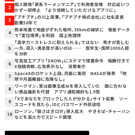
個人開発「家系ラーメンマニア」で利用者急増 対応追いつ
2
かず一部停止 「より信頼していただけるアプリに」
「プチプチ」の川上産業、「プチプチ株式会社」に社名変更
3
創業58年で
熊本地震で地面がずれた場所、35kmの線状に 衛星データ
4
で「変位境界」を判読 国土地理院
「高学力＝ストレスに耐えられる」ではない 秀才が苦しむ
一方、収入・満足度が高いのは…… 医学生・医師1000人超
5
を分析
写真加工アプリ「SNOW」にステマで措置命令 報酬付きで
6
X投稿依頼、広告表示なし 消費者庁
SpaceXのロケット上段、月面に衝突 NASAが発表 「地
7
球や月面機器に危険なし」
ワークマン、実は画像生成AIを導入していた 間に合わな
8
い商品撮影を代替 アプリ通知開封も1.5倍
「Xであなたをブロックした人が分かる」サイト拡散 ソー
9
スコードを見たら、IDとパスワード外部送信
ローソン、「鍋さばきロボ」導入拡大 やきそば・チャーハン
10
などを高火力でスピード調理