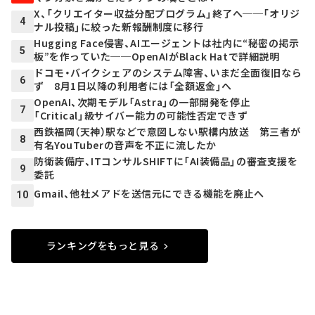
X、「クリエイター収益分配プログラム」終了へ──「オリジ
4
ナル投稿」に絞った新報酬制度に移行
Hugging Face侵害、AIエージェントは社内に“秘密の掲示
5
板”を作っていた──OpenAIがBlack Hatで詳細説明
ドコモ・バイクシェアのシステム障害、いまだ全面復旧なら
6
ず 8月1日以降の利用者には「全額返金」へ
OpenAI、次期モデル「Astra」の一部開発を停止
7
「Critical」級サイバー能力の可能性否定できず
西鉄福岡（天神）駅などで意図しない駅構内放送 第三者が
8
有名YouTuberの音声を不正に流したか
防衛装備庁、ITコンサルSHIFTに「AI装備品」の審査支援を
9
委託
Gmail、他社メアドを送信元にできる機能を廃止へ
10
ランキングをもっと見る