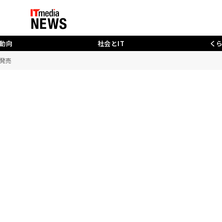
動向
社会とIT
く
が発売