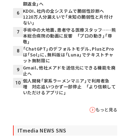
額返金」へ
KDDI、社内の全システムで脆弱性診断へ
6
1220万人分漏えいで「未知の脆弱性と片付け
ない」
手術中の大地震、患者守る医療スタッフ……熊
7
本総合病院の動画に反響 「プロの動き」「尊
敬」
「ChatGPT」のデフォルトモデル、PlusとPro
8
は「Sol」に、無料版は「Luna」でテキストチャ
ット無制限に
Gmail、他社メアドを送信元にできる機能を廃
9
止へ
個人開発「家系ラーメンマニア」で利用者急
10
増 対応追いつかず一部停止 「より信頼して
いただけるアプリに」
もっと見る
ITmedia NEWS SNS