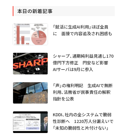
本日の新着記事
「就活に生成AI利用」ほぼ全員
に 面接で内容追及され困惑も
シャープ、通期純利益見通し170
億円下方修正 円安など影響
AIサーバは9月に参入
「声」の権利明記 生成AIで無断
利用、法務省が民事責任の解釈
指針を公表
KDDI、社内の全システムで脆弱
性診断へ 1220万人分漏えいで
「未知の脆弱性と片付けない」