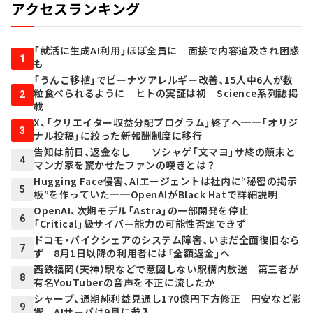
アクセスランキング
「就活に生成AI利用」ほぼ全員に 面接で内容追及され困惑
1
も
「うんこ移植」でピーナツアレルギー改善、15人中6人が数
粒食べられるように ヒトの実証は初 Science系列誌掲
2
載
X、「クリエイター収益分配プログラム」終了へ──「オリジ
3
ナル投稿」に絞った新報酬制度に移行
告知は前日、返金なし──ソシャゲ「文マヨ」サ終の顛末と
4
マンガ家を驚かせたファンの嘆きとは？
Hugging Face侵害、AIエージェントは社内に“秘密の掲示
5
板”を作っていた──OpenAIがBlack Hatで詳細説明
OpenAI、次期モデル「Astra」の一部開発を停止
6
「Critical」級サイバー能力の可能性否定できず
ドコモ・バイクシェアのシステム障害、いまだ全面復旧なら
7
ず 8月1日以降の利用者には「全額返金」へ
西鉄福岡（天神）駅などで意図しない駅構内放送 第三者が
8
有名YouTuberの音声を不正に流したか
シャープ、通期純利益見通し170億円下方修正 円安など影
9
響 AIサーバは9月に参入