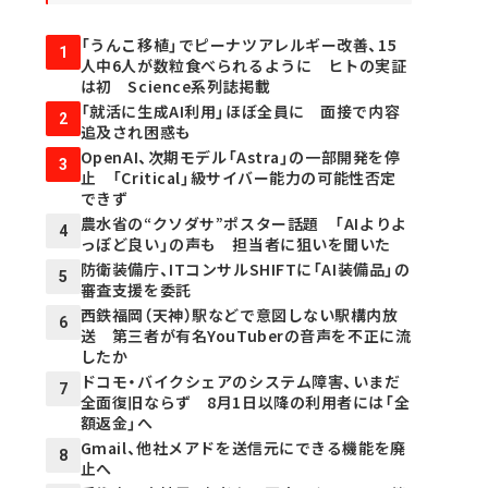
「うんこ移植」でピーナツアレルギー改善、15
1
人中6人が数粒食べられるように ヒトの実証
は初 Science系列誌掲載
「就活に生成AI利用」ほぼ全員に 面接で内容
2
追及され困惑も
OpenAI、次期モデル「Astra」の一部開発を停
3
止 「Critical」級サイバー能力の可能性否定
できず
農水省の“クソダサ”ポスター話題 「AIよりよ
4
っぽど良い」の声も 担当者に狙いを聞いた
防衛装備庁、ITコンサルSHIFTに「AI装備品」の
5
審査支援を委託
西鉄福岡（天神）駅などで意図しない駅構内放
6
送 第三者が有名YouTuberの音声を不正に流
したか
ドコモ・バイクシェアのシステム障害、いまだ
7
全面復旧ならず 8月1日以降の利用者には「全
額返金」へ
Gmail、他社メアドを送信元にできる機能を廃
8
止へ