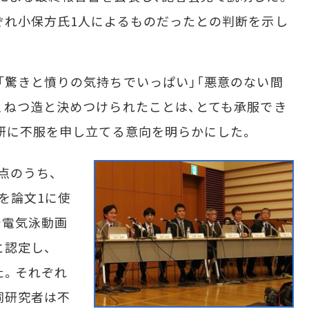
ぞれ小保方氏1人によるものだったとの判断を示し
驚きと憤りの気持ちでいっぱい」「悪意のない間
、ねつ造と決めつけられたことは、とても承服でき
研に不服を申し立てる意向を明らかにした。
点のうち、
を論文1に使
で電気泳動画
と認定し、
た。それぞれ
同研究者は不