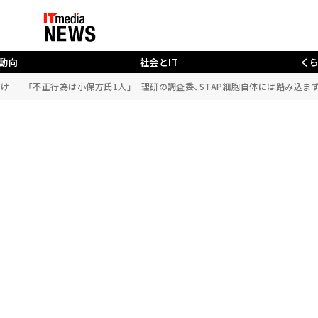
動向
社会とIT
く
け──「不正行為は小保方氏1人」 理研の調査委、STAP細胞自体には踏み込ま