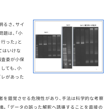
」
明るさ、サイ
問題は、「小
行った」と
てはいけな
調査委が小保
しても、小
ズレがあった
者を錯覚させる危険性があり、手法は科学的な考察
摘。「データの誤った解釈へ誘導することを直接の