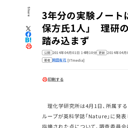
Share
3年分の実験ノート
保方氏1人」 理研の
踏み込まず
2014年04月01日 14時10分
2014年04月
公開
更新
岡田有花
[ITmedia]
著者
印刷する
理化学研究所は4月1日、所属する
ループが英科学誌「Nature」に発
指摘された点について、調査委員会