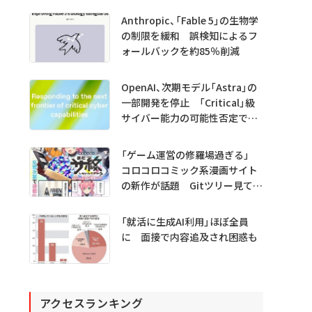
Anthropic、「Fable 5」の生物学
の制限を緩和 誤検知によるフ
ォールバックを約85％削減
OpenAI、次期モデル「Astra」の
一部開発を停止 「Critical」級
サイバー能力の可能性否定でき
ず
「ゲーム運営の修羅場過ぎる」
コロコロコミック系漫画サイト
の新作が話題 Gitツリー見てガ
チャ不具合の犯人探し
「就活に生成AI利用」ほぼ全員
に 面接で内容追及され困惑も
アクセスランキング