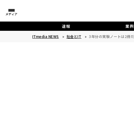
メディア
速報
業界
ITmedia NEWS
社会とIT
3年分の実験ノートは2冊だ