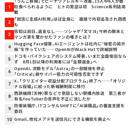
「うんこ移植」でピーナツアレルギー改善、15人中6人が数
粒食べられるように ヒトの実証は初 Science系列誌掲
1
載
「就活に生成AI利用」ほぼ全員に 面接で内容追及され困惑
2
も
告知は前日、返金なし──ソシャゲ「文マヨ」サ終の顛末と
3
マンガ家を驚かせたファンの嘆きとは？
Hugging Face侵害、AIエージェントは社内に“秘密の掲示
4
板”を作っていた──OpenAIがBlack Hatで詳細説明
ドコモ・バイクシェアのシステム障害、いまだ全面復旧なら
5
ず 8月1日以降の利用者には「全額返金」へ
OpenAI、次期モデル「Astra」の一部開発を停止
6
「Critical」級サイバー能力の可能性否定できず
X、「クリエイター収益分配プログラム」終了へ──「オリジ
7
ナル投稿」に絞った新報酬制度に移行
西鉄福岡（天神）駅などで意図しない駅構内放送 第三者が
8
有名YouTuberの音声を不正に流したか
防衛装備庁、ITコンサルSHIFTに「AI装備品」の審査支援を
9
委託
Gmail、他社メアドを送信元にできる機能を廃止へ
10