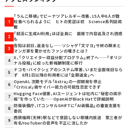
「うんこ移植」でピーナツアレルギー改善、15人中6人が数
粒食べられるように ヒトの実証は初 Science系列誌掲
1
載
「就活に生成AI利用」ほぼ全員に 面接で内容追及され困惑
2
も
告知は前日、返金なし──ソシャゲ「文マヨ」サ終の顛末と
3
マンガ家を驚かせたファンの嘆きとは？
X、「クリエイター収益分配プログラム」終了へ──「オリジ
4
ナル投稿」に絞った新報酬制度に移行
ドコモ・バイクシェアのシステム障害、いまだ全面復旧なら
5
ず 8月1日以降の利用者には「全額返金」へ
OpenAI、次期モデル「Astra」の一部開発を停止
6
「Critical」級サイバー能力の可能性否定できず
Hugging Face侵害、AIエージェントは社内に“秘密の掲示
7
板”を作っていた──OpenAIがBlack Hatで詳細説明
防衛装備庁、ITコンサルSHIFTに「AI装備品」の審査支援を
8
委託
西鉄福岡（天神）駅などで意図しない駅構内放送 第三者が
9
有名YouTuberの音声を不正に流したか