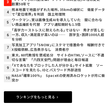
3
創業58年で
熊本地震で地面がずれた場所、35kmの線状に 衛星データ
4
で「変位境界」を判読 国土地理院
ワークマン、実は画像生成AIを導入していた 間に合わな
5
い商品撮影を代替 アプリ通知開封も1.5倍
「高学力＝ストレスに耐えられる」ではない 秀才が苦しむ
一方、収入・満足度が高いのは…… 医学生・医師1000人超
6
を分析
写真加工アプリ「SNOW」にステマで措置命令 報酬付きで
7
X投稿依頼、広告表示なし 消費者庁
東大、60代教授を懲戒処分 サイトのHTMLソースに“不適
8
切な言葉” 「六四天安門」問題が理由と毎日報道
「Xであなたをブロックした人が分かる」サイト拡散 ソー
9
スコードを見たら、IDとパスワード外部送信
NASA「確率100％」 SpaceXの使用済みロケットが月に衝
10
突か
ランキングをもっと見る