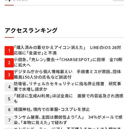
アクセスランキング
「購入済みの着せかえアイコン消えた」 LINEのiOS 26対
1
応版に「金返せ」と不満
小田急、「充レン」撤去→「CHARGESPOT」に回帰 全70駅
2
に拡大へ
デジタル庁から個人情報漏えい 手順書ミスが原因、団体
3
職員150人分の氏名など誤送付
防衛省、リチェルカセキュリティに指名停止措置 研究事
4
業で水増し請求か
「就活に生成AI利用」ほぼ全員に 面接で内容追及され困惑
5
も
靖国神社、境内での軍服・コスプレを禁止
6
ランサム被害、主因は脆弱性より「人」 34％がメールで感
7
染、「本物に見えた」で疑わず