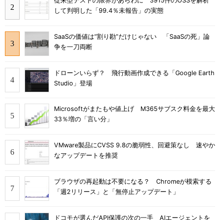
従来型テストの限界があらわに 3915件のOSSを解析
して判明した「99.4％未報告」の実態
SaaSの価値は“割り勘”だけじゃない 「SaaSの死」論
争を一刀両断
ドローンいらず？ 飛行動画作成できる「Google Earth
Studio」登場
Microsoftがまたもや値上げ M365サブスク料金を最大
33％増の「言い分」
VMware製品にCVSS 9.8の脆弱性、回避策なし 速やか
なアップデートを推奨
ブラウザの再起動は不要になる？ Chromeが模索する
「週2リリース」と「無停止アップデート」
ドコモが選んだAPI保護の次の一手 AIエージェントを