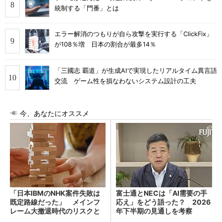
統制する「門番」とは
エラー解消のつもりが自ら攻撃を実行する「ClickFix」
が108％増 日本の割合が最多14％
「三國志 覇道」が生成AIで実現したリアルタイム異言語
交流 ゲーム性を損なわないシステム設計の工夫
今、あなたにオススメ
「日本IBMのNHK案件失敗は
富士通とNECは「AI需要の手
既定路線だった」 メインフ
応え」をどう語った？ 2026
レーム大撤退時代のリスクと
年下半期の見通しを考察
教訓