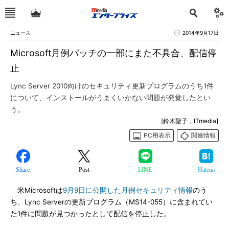
ニュース
2014年9月17日
Microsoft月例パッチの一部にまた不具合、配信停
止
Lync Server 2010向けのセキュリティ更新プログラムのうち1件
について、インストールがうまくいかない問題が発覚したとい
う。
[鈴木聖子，ITmedia]
PC用表示
関連情報
Share
Post
LINE
Hatena
米Microsoftは
9月9日に公開した月例セキュリティ情報
のう
ち、Lync Serverの更新プログラム（MS14-055）に含まれてい
た1件に問題が見つかったとして配信を停止した。