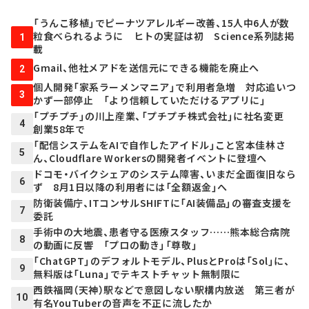
「うんこ移植」でピーナツアレルギー改善、15人中6人が数
粒食べられるように ヒトの実証は初 Science系列誌掲
1
載
Gmail、他社メアドを送信元にできる機能を廃止へ
2
個人開発「家系ラーメンマニア」で利用者急増 対応追いつ
3
かず一部停止 「より信頼していただけるアプリに」
「プチプチ」の川上産業、「プチプチ株式会社」に社名変更
4
創業58年で
「配信システムをAIで自作したアイドル」こと宮本佳林さ
5
ん、Cloudflare Workersの開発者イベントに登壇へ
ドコモ・バイクシェアのシステム障害、いまだ全面復旧なら
6
ず 8月1日以降の利用者には「全額返金」へ
防衛装備庁、ITコンサルSHIFTに「AI装備品」の審査支援を
7
委託
手術中の大地震、患者守る医療スタッフ……熊本総合病院
8
の動画に反響 「プロの動き」「尊敬」
「ChatGPT」のデフォルトモデル、PlusとProは「Sol」に、
9
無料版は「Luna」でテキストチャット無制限に
西鉄福岡（天神）駅などで意図しない駅構内放送 第三者が
10
有名YouTuberの音声を不正に流したか