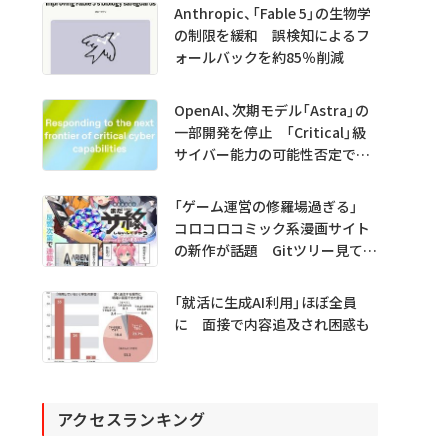
Anthropic、「Fable 5」の生物学
の制限を緩和 誤検知によるフ
ォールバックを約85％削減
OpenAI、次期モデル「Astra」の
一部開発を停止 「Critical」級
サイバー能力の可能性否定でき
ず
「ゲーム運営の修羅場過ぎる」
コロコロコミック系漫画サイト
の新作が話題 Gitツリー見てガ
チャ不具合の犯人探し
「就活に生成AI利用」ほぼ全員
に 面接で内容追及され困惑も
アクセスランキング