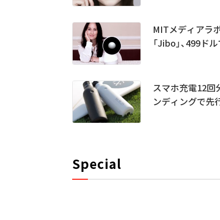
MITメディア
「Jibo」、499
スマホ充電12回
ンディングで先
Special