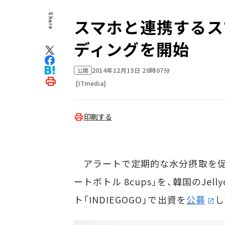
Share
スマホと連携するスマ
ディングを開始
2014年12月15日 20時07分
公開
[ITmedia]
印刷する
アラートで定期的な水分摂取を促
ートボトル 8cups」を、韓国のJe
ト「INDIEGOGO」で出資を
公募
し