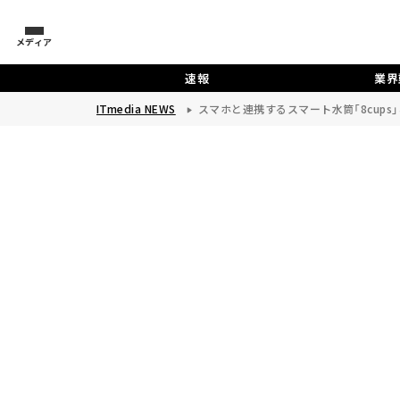
メディア
速報
業界
ITmedia NEWS
スマホと連携するスマート水筒「8cups