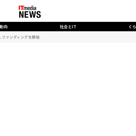
動向
社会とIT
く
」、ファンディングを開始