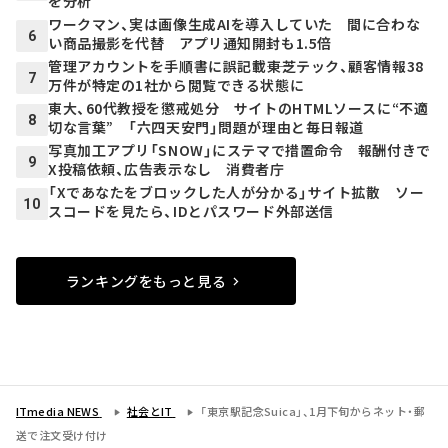
を分析
ワークマン、実は画像生成AIを導入していた 間に合わな
6
い商品撮影を代替 アプリ通知開封も1.5倍
管理アカウントを手順書に誤記載――東芝テック、顧客情報38
7
万件が特定の1社から閲覧できる状態に
東大、60代教授を懲戒処分 サイトのHTMLソースに“不適
8
切な言葉” 「六四天安門」問題が理由と毎日報道
写真加工アプリ「SNOW」にステマで措置命令 報酬付きで
9
X投稿依頼、広告表示なし 消費者庁
「Xであなたをブロックした人が分かる」サイト拡散 ソー
10
スコードを見たら、IDとパスワード外部送信
ランキングをもっと見る
ITmedia NEWS
社会とIT
「東京駅記念Suica」、1月下旬からネット・郵
送で注文受け付け