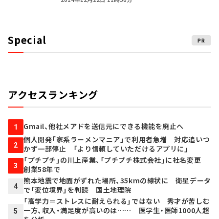
Special
PR
アクセスランキング
Gmail、他社メアドを送信元にできる機能を廃止へ
1
個人開発「家系ラーメンマニア」で利用者急増 対応追いつ
2
かず一部停止 「より信頼していただけるアプリに」
「プチプチ」の川上産業、「プチプチ株式会社」に社名変更
3
創業58年で
熊本地震で地面がずれた場所、35kmの線状に 衛星データ
4
で「変位境界」を判読 国土地理院
「高学力＝ストレスに耐えられる」ではない 秀才が苦しむ
一方、収入・満足度が高いのは…… 医学生・医師1000人超
5