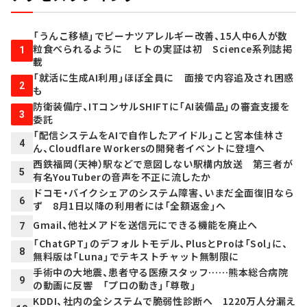
「うんこ移植」でピーナツアレルギー改善、15人中6人が数
粒食べられるように ヒトの実証は初 Science系列誌掲
1
載
「就活に生成AI利用」ほぼ全員に 面接で内容追及され困惑
2
も
防衛装備庁、ITコンサルSHIFTに「AI装備品」の審査支援を
3
委託
「配信システムをAIで自作したアイドル」こと宮本佳林さ
4
ん、Cloudflare Workersの開発者イベントに登壇へ
西鉄福岡（天神）駅などで意図しない駅構内放送 第三者が
5
有名YouTuberの音声を不正に流したか
ドコモ・バイクシェアのシステム障害、いまだ全面復旧なら
6
ず 8月1日以降の利用者には「全額返金」へ
Gmail、他社メアドを送信元にできる機能を廃止へ
7
「ChatGPT」のデフォルトモデル、PlusとProは「Sol」に、
8
無料版は「Luna」でテキストチャット無制限に
手術中の大地震、患者守る医療スタッフ……熊本総合病院
9
の動画に反響 「プロの動き」「尊敬」
KDDI、社内の全システムで脆弱性診断へ 1220万人分漏え