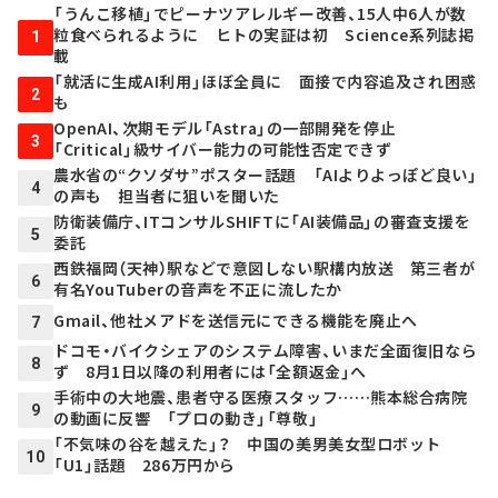
「うんこ移植」でピーナツアレルギー改善、15人中6人が数
粒食べられるように ヒトの実証は初 Science系列誌掲
1
載
「就活に生成AI利用」ほぼ全員に 面接で内容追及され困惑
2
も
OpenAI、次期モデル「Astra」の一部開発を停止
3
「Critical」級サイバー能力の可能性否定できず
農水省の“クソダサ”ポスター話題 「AIよりよっぽど良い」
4
の声も 担当者に狙いを聞いた
防衛装備庁、ITコンサルSHIFTに「AI装備品」の審査支援を
5
委託
西鉄福岡（天神）駅などで意図しない駅構内放送 第三者が
6
有名YouTuberの音声を不正に流したか
Gmail、他社メアドを送信元にできる機能を廃止へ
7
ドコモ・バイクシェアのシステム障害、いまだ全面復旧なら
8
ず 8月1日以降の利用者には「全額返金」へ
手術中の大地震、患者守る医療スタッフ……熊本総合病院
9
の動画に反響 「プロの動き」「尊敬」
「不気味の谷を越えた」？ 中国の美男美女型ロボット
10
「U1」話題 286万円から