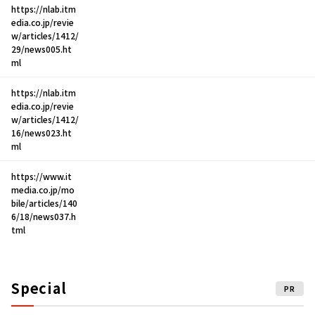
https://nlab.itm
edia.co.jp/revie
w/articles/1412/
29/news005.ht
ml
https://nlab.itm
edia.co.jp/revie
w/articles/1412/
16/news023.ht
ml
https://www.it
media.co.jp/mo
bile/articles/140
6/18/news037.h
tml
Special
PR