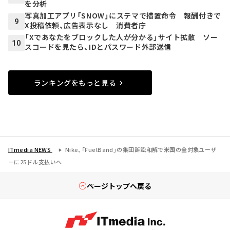
を分析
写真加工アプリ「SNOW」にステマで措置命令 報酬付きで
9
X投稿依頼、広告表示なし 消費者庁
「Xであなたをブロックした人が分かる」サイト拡散 ソー
10
スコードを見たら、IDとパスワード外部送信
ランキングをもっと見る
ITmedia NEWS
Nike、「FuelBand」の集団訴訟和解で米国の全対象ユーザ
ーに25ドル支払いへ
ページトップへ戻る