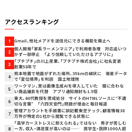
アクセスランキング
Gmail、他社メアドを送信元にできる機能を廃止へ
1
個人開発「家系ラーメンマニア」で利用者急増 対応追いつ
2
かず一部停止 「より信頼していただけるアプリに」
「プチプチ」の川上産業、「プチプチ株式会社」に社名変更
3
創業58年で
熊本地震で地面がずれた場所、35kmの線状に 衛星データ
4
で「変位境界」を判読 国土地理院
ワークマン、実は画像生成AIを導入していた 間に合わな
5
い商品撮影を代替 アプリ通知開封も1.5倍
東大、60代教授を懲戒処分 サイトのHTMLソースに“不適
6
切な言葉” 「六四天安門」問題が理由と毎日報道
管理アカウントを手順書に誤記載――東芝テック、顧客情報38
7
万件が特定の1社から閲覧できる状態に
「高学力＝ストレスに耐えられる」ではない 秀才が苦しむ
一方、収入・満足度が高いのは…… 医学生・医師1000人超
8