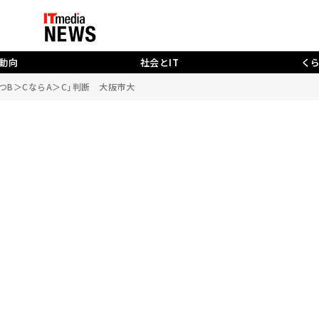
動向
社会とIT
く
つB＞CならA＞C」判断 大阪市大