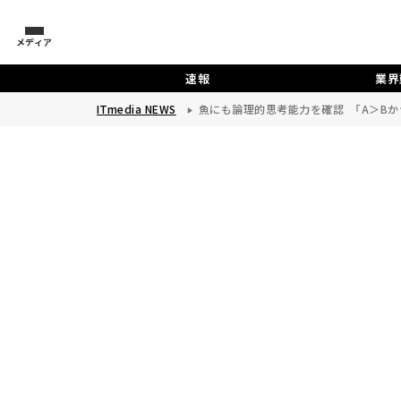
メディア
速報
業界
ITmedia NEWS
魚にも論理的思考能力を確認 「A＞Bか