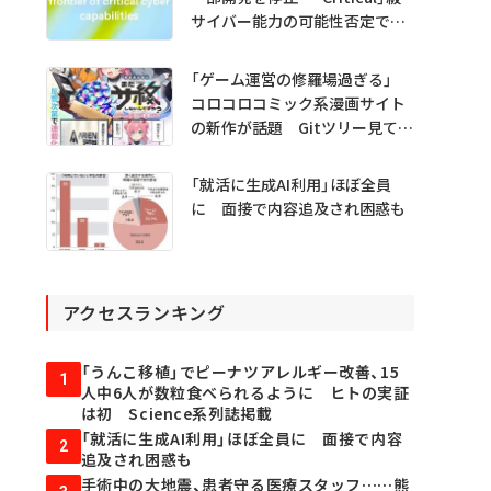
サイバー能力の可能性否定でき
ず
「ゲーム運営の修羅場過ぎる」
コロコロコミック系漫画サイト
の新作が話題 Gitツリー見てガ
チャ不具合の犯人探し
「就活に生成AI利用」ほぼ全員
に 面接で内容追及され困惑も
アクセスランキング
「うんこ移植」でピーナツアレルギー改善、15
1
人中6人が数粒食べられるように ヒトの実証
は初 Science系列誌掲載
「就活に生成AI利用」ほぼ全員に 面接で内容
2
追及され困惑も
手術中の大地震、患者守る医療スタッフ……熊