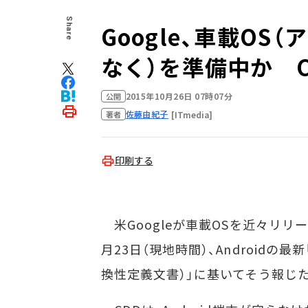
Share
Google、車載OS（ア
なく）を準備中か 
2015年10月26日 07時07分
公開
佐藤由紀子
[ITmedia]
著者
印刷する
米Googleが車載OSを近々リリ
月23日（現地時間）、Androidの最新「Com
換性定義文書）」に基いてそう報じ