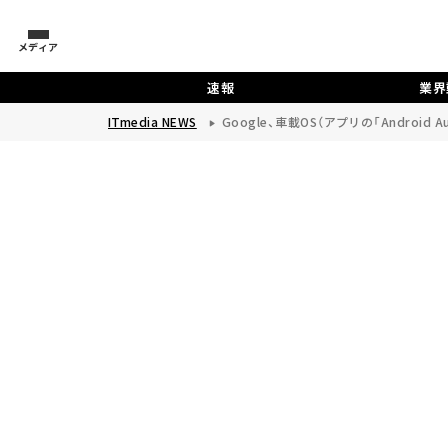
メディア
速報
業界
ITmedia NEWS
Google、車載OS（アプリの「Androi