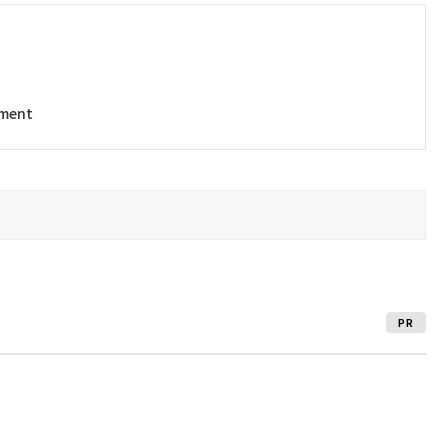
ument
PR