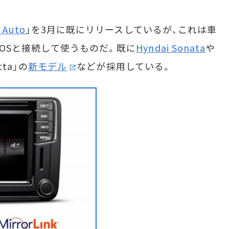
 Auto
」を3月に既にリリースしているが、これは車
車載OSと接続して使うものだ。既に
Hyndai Sonata
や
tta」の
新モデル
などが採用している。