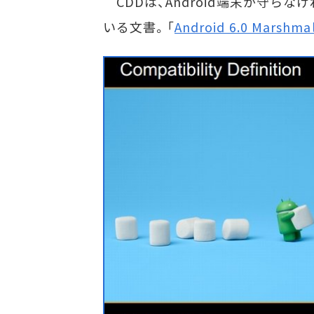
CDDは、Android端末が守ら
いる文書。「
Android 6.0 Marshma