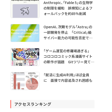
Anthropic、「Fable 5」の生物学
の制限を緩和 誤検知によるフ
ォールバックを約85％削減
OpenAI、次期モデル「Astra」の
一部開発を停止 「Critical」級
サイバー能力の可能性否定でき
ず
「ゲーム運営の修羅場過ぎる」
コロコロコミック系漫画サイト
の新作が話題 Gitツリー見てガ
チャ不具合の犯人探し
「就活に生成AI利用」ほぼ全員
に 面接で内容追及され困惑も
アクセスランキング