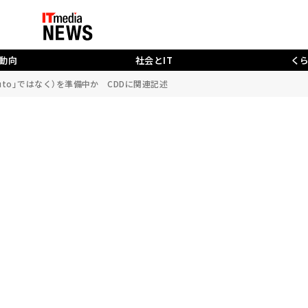
動向
社会とIT
く
d Auto」ではなく）を準備中か CDDに関連記述