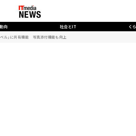
動向
社会とIT
く
「トラベル」に共有機能 写真添付機能も向上