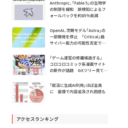
Anthropic、「Fable 5」の生物学
の制限を緩和 誤検知によるフ
ォールバックを約85％削減
OpenAI、次期モデル「Astra」の
一部開発を停止 「Critical」級
サイバー能力の可能性否定でき
ず
「ゲーム運営の修羅場過ぎる」
コロコロコミック系漫画サイト
の新作が話題 Gitツリー見てガ
チャ不具合の犯人探し
「就活に生成AI利用」ほぼ全員
に 面接で内容追及され困惑も
アクセスランキング