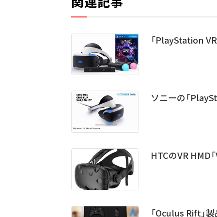
関連記事
「PlayStati
ソニーの「PlayS
HTCのVR HMD
「Oculus Ri