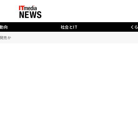
動向
社会とIT
く
7年発売か