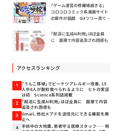
「ゲーム運営の修羅場過ぎる」
コロコロコミック系漫画サイト
の新作が話題 Gitツリー見てガ
チャ不具合の犯人探し
「就活に生成AI利用」ほぼ全員
に 面接で内容追及され困惑も
アクセスランキング
「うんこ移植」でピーナツアレルギー改善、15
1
人中6人が数粒食べられるように ヒトの実証
は初 Science系列誌掲載
「就活に生成AI利用」ほぼ全員に 面接で内容
2
追及され困惑も
Gmail、他社メアドを送信元にできる機能を廃
3
止へ
手術中の大地震、患者守る医療スタッフ……熊
4